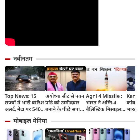
नवीनतम
Top News: 15
अयोध्या सीट से पवन
Agni 4 Missile :
Kanwa
राज्यों में भारी बारिश
पांडे को उम्मीदवार
भारत ने अग्नि-4
कांवड़ य
अलर्ट, मेटा पर 5400
बनाने के पीछे सपा
बैलिस्टिक मिसाइल
भारत क
करोड़ का जुर्माना,
की क्या रणनीति है?
का सफल परीक्षण
गाजिय
मोबाइल मेनिया
Gen-Z पर क्या बोले
किया, 4,000 KM
कई स्ट
मोहन भागवत
तक मारक क्षमता
तक बढ़ी
संख्या