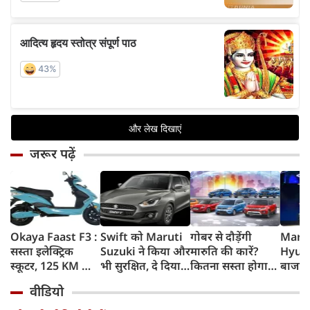
जरूर पढ़ें
Okaya Faast F3 :
Swift को Maruti
गोबर से दौड़ेंगी
Marut
सस्ता इलेक्ट्रिक
Suzuki ने किया और
मारुति की कारें?
Hyund
स्कूटर, 125 KM की
भी सुरक्षित, दे दिया
कितना सस्ता होगा
बाजार 
रेंज, चोरी के डर को
यह महंगी कार वाला
चलाना? कितनी रहेगी
Elect
वीडियो
दूर करेगा खास फीचर
standard
सेफ? ऑटोमोबाइल
SUVs, 
feature
एक्सपर्ट्‍स के जवाब
होगा 