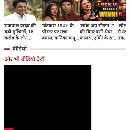
राजपाल यादव की
'बंटवारा 1947' के
'लॉक अप सीजन 2'
'छोटा 
बढ़ीं मुश्किलें, 16
पोस्टर पर मचा
की विनर बनीं श्रेया
से स्टा
करोड़ के लोन
बवाल, कनिका कपूर
कालरा, ट्रॉफी के साथ
तक, ज
डिफॉल्ट पर बैंक की
को कियारा आडवाणी
मिली इतने करोड़ की
नाराय
वीडियो
बड़ी कार्रवाई, चस्पा
समझ बैठे फैंस,
प्राइज मनी
सफर
किया कुर्की-नीलामी
एक्ट्रेस ने दिया
और भी वीडियो देखें
का नोटिस
रिएक्शन