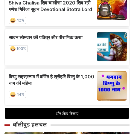
बॉलीवुड हलचल