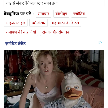
गाइ से लेकर बैंकेबल स्टार बनने तक
वेबदुनिया पर पढ़ें :
समाचार
बॉलीवुड
ज्योतिष
लाइफ स्‍टाइल
धर्म-संसार
महाभारत के किस्से
रामायण की कहानियां
रोचक और रोमांचक