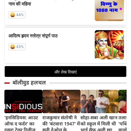
बॉलीवुड हलचल
'इनसिडियस: आउट
राजकुमार संतोषी ने
सोहा-सबा अली खान
तलाक 
ऑफ द फर्दर' का
की 'बंटवारा 1947' में
को स्कूल में मिली थी
'पब्लिस
दूसरा ट्रेलर रिलीज,
सनी देओल के
भाई सैफ अली खान
वालों 