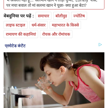
पर मचा बवाल तो मां सलमा खान ने पूछा- क्या हुआ बेटा?
वेबदुनिया पर पढ़ें :
समाचार
बॉलीवुड
ज्योतिष
लाइफ स्‍टाइल
धर्म-संसार
महाभारत के किस्से
रामायण की कहानियां
रोचक और रोमांचक