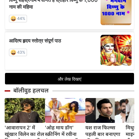
बॉलीवुड हलचल
'आवारापन 2' में
'ओह माय डॉग'
यश राज फिल्म्स
मिथुन च
खूंखार विलेन का रोल
स्क्रीनिंग में रवीना
पहली बार बनाएगा
माइनर 