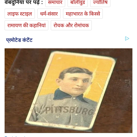
वेबदुनिया पर पढ़ें :
समाचार
बॉलीवुड
ज्योतिष
लाइफ स्‍टाइल
धर्म-संसार
महाभारत के किस्से
रामायण की कहानियां
रोचक और रोमांचक