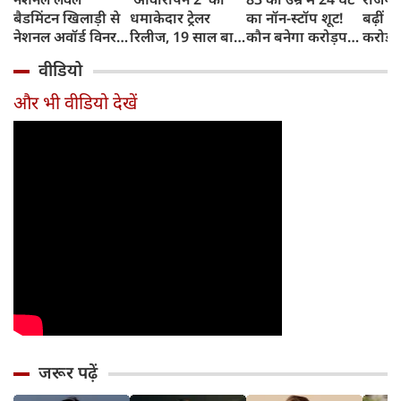
बैडमिंटन खिलाड़ी से
धमाकेदार ट्रेलर
का नॉन-स्टॉप शूट!
बढ़ीं मु
नेशनल अवॉर्ड विनर
रिलीज, 19 साल बाद
कौन बनेगा करोड़पति
करोड़ 
बनने तक, जानिए
शिवम पंडित की
18 के लिए अमिताभ
डिफॉल्
वीडियो
जूनियर NTR से जुड़ी
वापसी, इमरान
बच्चन का हैरान करने
बड़ी का
7 अनसुनी बातें
हाशमी का इंटेंस
वाला जज्बा
किया क
और भी वीडियो देखें
अवतार छाया
का नो
जरूर पढ़ें