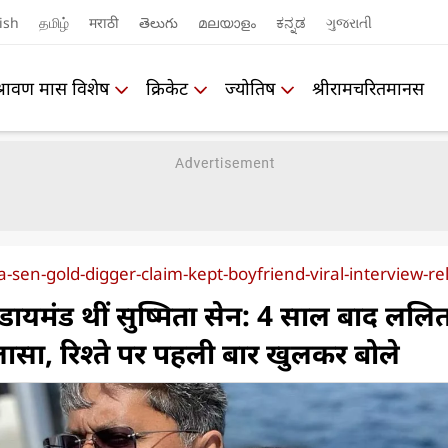
ish
தமிழ்
मराठी
తెలుగు
മലയാളം
ಕನ್ನಡ
ગુજરાતી
श्रावण मास विशेष
क्रिकेट
ज्योतिष
श्रीरामचरितमानस
a-sen-gold-digger-claim-kept-boyfriend-viral-interview-re
 डायमंड थीं सुष्मिता सेन: 4 साल बाद ललि
लासा, रिश्ते पर पहली बार खुलकर बोले