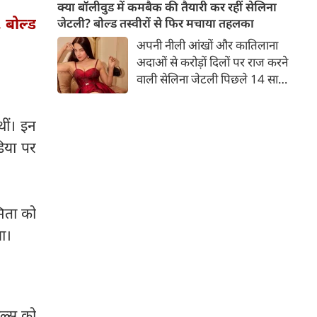
बच्चों की मां हैं। 45 साल की श्वेता
क्या बॉलीवुड में कमबैक की तैयारी कर रहीं सेलिना
तिवारी की तस्वीरों पर फैंस जमकर
 बोल्ड
जेटली? बोल्ड तस्वीरों से फिर मचाया तहलका
प्यार लुटाते हैं। इस बार श्वेता तिवारी
अपनी नीली आंखों और कातिलाना
ने वेकेशन से अपनी कुछ तस्वीरें शेयर
अदाओं से करोड़ों दिलों पर राज करने
की है।
वाली सेलिना जेटली पिछले 14 साल
से अभिनय की दुनिया से दूर हैं। उन्हें
आखिरी बार साल 2011 में आई
थीं। इन
फिल्म 'थैंक यू' में देखा गया था।
डिया पर
इसके बाद वह 2012 में 'विल यू मैरी'
में कैमियो रोल में नजर आई थीं।
मिता को
या।
ोल्स को