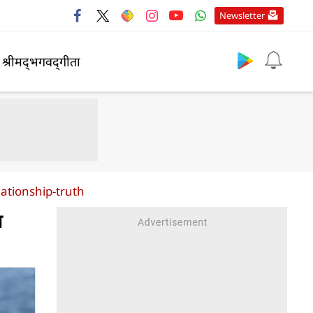
Newsletter
श्रीमद्‍भगवद्‍गीता
lationship-truth
त