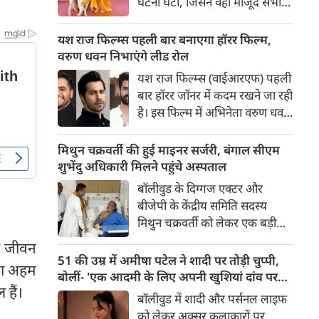
घटना घटी, जिसने वहां मौजूद सभी
लोगों की सांसें रोक दीं। रेड कार्पेट पर
पैपराजी को पोज दे रहीं बॉलीवुड की
यश राज फिल्म्स पहली बार बनाएगा हॉरर फिल्म,
अभिनेत्री रवीना टंडन पर फिल्म का
वरुण धवन निभाएंगे लीड रोल
चार पैरों वाला मुख्य कलाकार (डॉग
यश राज फिल्म्स (वाईआरएफ) पहली
स्टार) अचानक बेकाबू होकर झपट
बार हॉरर जॉनर में कदम रखने जा रही
पड़ा।
है। इस फिल्म में अभिनेता वरुण धवन
मुख्य भूमिका निभाएंगे, जबकि
निर्देशन और पटकथा की जिम्मेदारी
मिथुन चक्रवर्ती की हुई माइनर सर्जरी, बंगाल सीएम
'रॉकेट बॉयज़' से चर्चित अभय पन्नू
शुभेंदु अधिकारी मिलने पहुंचे अस्पताल
संभालेंगे। फिल्म की शूटिंग इस वर्ष के
बॉलीवुड के दिग्गज एक्टर और
अंत में शुरू होने की योजना है और
बीजेपी के केंद्रीय समिति सदस्य
इसे वर्ष 2027 में दुनियाभर के
मिथुन चक्रवर्ती को लेकर एक बड़ी
सिनेमाघरों में रिलीज़ किया जाएगा।
खबर सामने आई है। स्वास्थ्य संबंधी
के जीवन
समस्याओं के चलते उन्हें कोलकाता
51 की उम्र में अमीषा पटेल ने शादी पर तोड़ी चुप्पी,
 का अहम
के एक निजी अस्पताल में भर्ती
बोलीं- 'एक आदमी के लिए अपनी खुशियां दांव पर
हैं।
कराया गया है, जहां डॉक्टरों की टीम
नहीं लगा सकती'
बॉलीवुड में शादी और पर्सनल लाइफ
ने उनके दाहिने हाथ की एक माइनर
को लेकर अक्सर कलाकारों पर