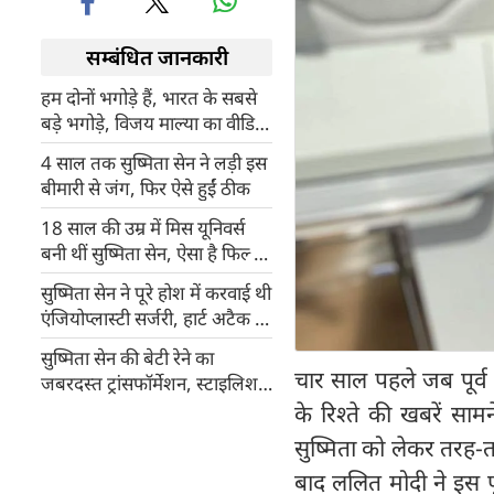
सम्बंधित जानकारी
हम दोनों भगोड़े हैं, भारत के सबसे
बड़े भगोड़े, विजय माल्या का वीडियो
शेयर कर ललित मोदी का तंज
4 साल तक सुष्‍मिता सेन ने लड़ी इस
बीमारी से जंग, फिर ऐसे हुईं ठीक
18 साल की उम्र में मिस यूनिवर्स
बनी थीं सुष्मिता सेन, ऐसा है फिल्मी
करियर
सुष्मिता सेन ने पूरे होश में करवाई थी
एंजियोप्लास्टी सर्जरी, हार्ट अटैक के
15 दिन बाद ही लौट गई थीं आर्या
सुष्मिता सेन की बेटी रेने का
के सेट पर
चार साल पहले जब पूर्व
जबरदस्त ट्रांसफॉर्मेशन, स्टाइलिश
लुक से दे रहीं कई एक्ट्रेस को मात
के रिश्ते की खबरें स
सुष्मिता को लेकर तरह-तर
बाद ललित मोदी ने इस प