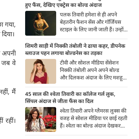
का बेसब्री से इंतजार करते हैं। इस बार
हुए फैंस, देखिए एक्ट्रेस का बोल्ड अंदाज
सनी लियोनी ने मालदीव वेकेशन से
पलक तिवारी हमेशा से ही अपने
अपनी कुछ बोल्ड तस्वीरें शेयर की है।
बेहतरीन फैशन सेंस और गॉर्जियस
छा गया,
स्टाइल के लिए जानी जाती हैं। उन्होंने
 दिया।
अपनी दिलकश अदाओं से एक बार
फिर फैंस का दिल जीत लिया है।
शिमरी साड़ी में निक्की तंबोली ने ढाया कहर, डीपनेक
पलक ने एक बेहद यूनीक और
ने अपनी
ब्लाउज पहन लगाया बोल्डनेस का तड़का
स्टाइलिश गोल्डन कॉर्सेट टॉप में
 जब वे
टीवी और सोशल मीडिया सेंसेशन
अपनी कुछ तस्वीरें शेयर की है।
निक्की तंबोली अपने अपने बोल्ड
और दिलकश अंदाज के लिए मशहूर
हैं। वह अपनी सिजलिंग अदाओं से
ीं, मैं
इंटरनेट पर तहलका मचाती रहती हैं।
45 साल की श्वेता तिवारी का कॉलेज गर्ल लुक,
इस बार निक्की ने मरून कलर की
सिंपल अंदाज से जीता फैंस का दिल
साड़ी में अपनी कुछ सुपर सिजलिंग
श्वेता तिवारी अपने ग्लैमरस लुक्स की
तस्वीरें शेयर की है। खूबसूरत शिमरी
वजह से सोशल मीडिया पर छाई रहती
 रहीं।
साड़ी में निक्की की अदाएं देखने
हैं। श्वेता का बोल्ड अंदाज देखकर
लायक है।
अंदाजा लगाना मुश्किल है कि वह दो