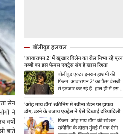
बॉलीवुड हलचल
'आवारापन 2' में खूंखार विलेन का रोल निभा रहे पूरन
गब्बी का इस फेमस एक्ट्रेस संग है खास रिश्ता
बॉलीवुड एक्टर इमरान हाशमी की
फिल्म 'आवारापन 2' का फैंस बेसब्री
से इंतजार कर रहे हैं। हाल ही में इस
फिल्म का ट्रेलर रिलीज हुआ है, जिसे
ता सेन
दर्शकों का जबरदस्त रिस्पॉन्स मिला।
'ओह माय डॉग' स्क्रीनिंग में रवीना टंडन पर झपटा
ट्रेलर में जितना इमरान हाशमी छाए
डॉग, डरने के बजाय एक्ट्रेस ने ऐसे दिखाई दरियादिली
गों ने
रहे उतना ही फिल्म के विलेन को भी
फिल्म 'ओह माय डॉग' की स्पेशल
 वर्षों
स्पेस मिला है।
स्क्रीनिंग के दौरान मुंबई में एक ऐसी
ी बातें