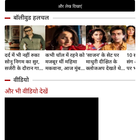
बॉलीवुड हलचल
दर्द में भी नहीं रुका
कभी चॉल में रहने को
'साजन' के सेट पर
10 साल
सोनू निगम का सुर,
मजबूर थीं महिमा
माधुरी दीक्षित के
संग अ
सर्जरी के दौरान गाया
मकवाना, आज मुंबई
क्लोजअप देखते थे
पर भड़
मोहम्मद रफी का
में हैं 2 आलीशान घर
संजय दत्त, डायरेक्टर
ठाकुर,
वीडियो
क्लासिक गाना
और करोड़ों की दौलत
ने सुनाया किस्सा
थोड़ा र
और भी वीडियो देखें