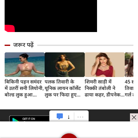
जरूर पढ़ें
बिकिनी पहन समंदर
पलक तिवारी के
शिमरी साड़ी में
45 साल
में उतरीं सनी लियोनी,
यूनिक लायन कॉर्सेट
निक्की तंबोली ने
तिवार
बोल्ड लुक हुआ
लुक पर फिदा हुए
ढाया कहर, डीपनेक
गर्ल ल
वायरल
फैंस, देखिए एक्ट्रेस
ब्लाउज पहन लगाया
अंदाज 
का बोल्ड अंदाज
बोल्डनेस का तड़का
का दि