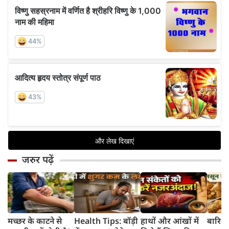
जरुर पढ़ें
मच्छर के काटने से
Health Tips: बॉड़ी
हाथों और आंखों में
बारिश 