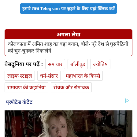
हमारे साथ Telegram पर जुड़ने के लिए यहां क्लिक करें
अगला लेख
कोलकाता में अमित शाह का बड़ा बयान, बोले- पूरे देश से घुसपैठियों
को चुन-चुनकर निकालेंगे
वेबदुनिया पर पढ़ें :
समाचार
बॉलीवुड
ज्योतिष
लाइफ स्‍टाइल
धर्म-संसार
महाभारत के किस्से
रामायण की कहानियां
रोचक और रोमांचक