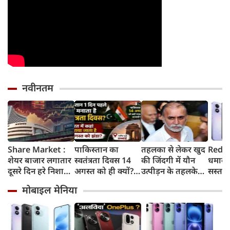
नवीनतम
Share Market :
पाकिस्तान का
तहलका से लेकर खुद
Redmi
शेयर बाजार लगातार
स्वतंत्रता दिवस 14
की जिंदगी में यौन
धमाका
दूसरे दिन हरे निशान
अगस्त को ही क्यों?
उत्पीड़न के तहलके
सस्ता स
में बंद, सेंसेक्स 374
जानिए भारत में इस
तक, आखिर कौन हैं
8,000
मोबाइल मेनिया
अंक चढ़ा, निफ्टी
दिन कहां मनाया
तरुण तेजपाल?
और 50
24,600 के पार
जाता है खास समारोह