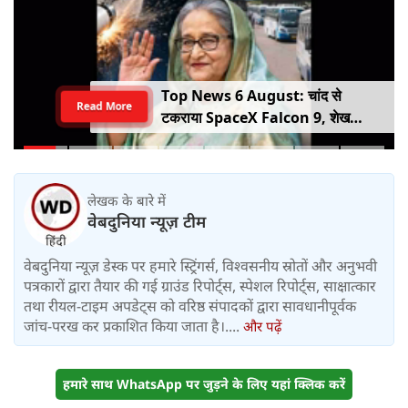
Top News 6 August: चांद से
Read More
टकराया SpaceX Falcon 9, शेख
हसीना की घर वापसी का ऐलान, MP में बस
किराया बढ़ा
लेखक के बारे में
वेबदुनिया न्यूज़ टीम
वेबदुनिया न्यूज़ डेस्क पर हमारे स्ट्रिंगर्स, विश्वसनीय स्रोतों और अनुभवी
पत्रकारों द्वारा तैयार की गई ग्राउंड रिपोर्ट्स, स्पेशल रिपोर्ट्स, साक्षात्कार
तथा रीयल-टाइम अपडेट्स को वरिष्ठ संपादकों द्वारा सावधानीपूर्वक
जांच-परख कर प्रकाशित किया जाता है।....
और पढ़ें
हमारे साथ WhatsApp पर जुड़ने के लिए यहां क्लिक करें