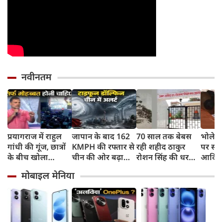
नवीनतम
प्रयागराज में राहुल
जापान के बाद 162
70 साल तक बेबस
भोलेना
गांधी की गूंज, छात्रों
KMPH की रफ्तार से
रही शहीद ठाकुर
पर सी
के बीच खोला
चीन की ओर बढ़ा
रोशन सिंह की धरती,
आदित्य
रोजगार के '5 बंद
टाइफून डॉल्फिन, चीन
फिर CM योगी ने
पुष्पवर्
मोबाइल मेनिया
दरवाजों' का सच
में अलर्ट, बंदरगाह,
मिटा दिया तीन
स्कूल बंद, उड़ानें रद्द
पीढ़ियों का दर्द