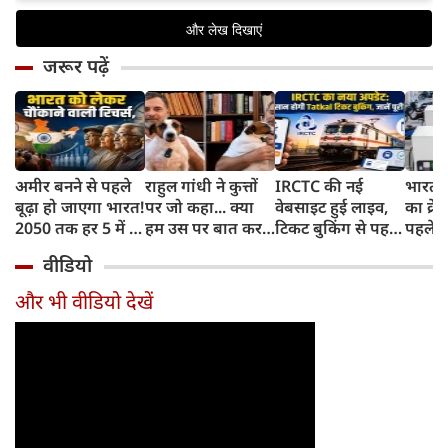
जरूर पढ़ें
अमीर बनने से पहले
राहुल गांधी ने कुत्तों
IRCTC की नई
भारत म
बूढ़ा हो जाएगा भारत!
पर जो कहा... क्या
वेबसाइट हुई लाइव,
का क्रे
2050 तक हर 5 में 1
हम उस पर बात कर
टिकट बुकिंग से पहले
पहले जा
भारतीय होगा 60
सकते हैं?
करना होगा ये जरूरी
वाहनों 
वीडियो
साल से ज्यादा उम्र का
काम, जानें पूरा
और इन
तरीका
और भी वीडियो देखें