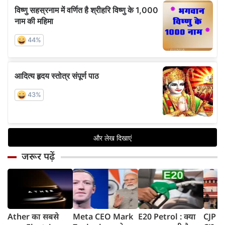
जरूर पढ़ें
Ather का सबसे
Meta CEO Mark
E20 Petrol : क्या
CJP प्र