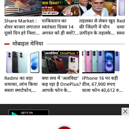
Share Market :
पाकिस्तान का
तहलका से लेकर खुद
Redmi
शेयर बाजार लगातार
स्वतंत्रता दिवस 14
की जिंदगी में यौन
धमाका
दूसरे दिन हरे निशान
अगस्त को ही क्यों?
उत्पीड़न के तहलके
सस्ता स
में बंद, सेंसेक्स 374
जानिए भारत में इस
तक, आखिर कौन हैं
8,000
मोबाइल मेनिया
अंक चढ़ा, निफ्टी
दिन कहां मनाया
तरुण तेजपाल?
और 50
24,600 के पार
जाता है खास समारोह
Redmi का बड़ा
क्या सच में 'अलविदा'
iPhone 16 पर बड़ी
धमाका, लांच किया
कह रहा है OnePlus?
डील, 67,900 रुपए
सस्ता स्मार्टफोन,
आपके फोन के
वाला फोन 40,612 रुपए
8,000mAh बैटरी
अपडेट्स और वारंटी पर
में खरीदने का मौका, ऐसे
और 50MP कैमरा
आया बड़ा अपडेट
मिलेगा डिस्काउंट