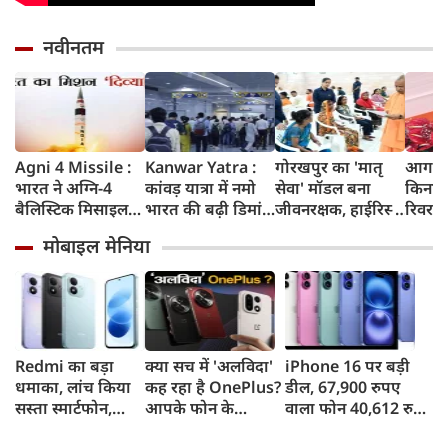
नवीनतम
Agni 4 Missile :
Kanwar Yatra :
गोरखपुर का 'मातृ
आगरा म
भारत ने अग्नि-4
कांवड़ यात्रा में नमो
सेवा' मॉडल बना
किनारे
बैलिस्टिक मिसाइल
भारत की बढ़ी डिमांड,
जीवनरक्षक, हाईरिस्क
रिवर फ्
का सफल परीक्षण
गाजियाबाद समेत
गर्भवती महिलाओं के
करोड़ 
मोबाइल मेनिया
किया, 4,000 KM
कई स्टेशनों पर 50%
इलाज से बची 77
करेगी 
तक मारक क्षमता
तक बढ़ी यात्रियों की
जिंदगियां
मिलेंग
संख्या
सुविधा
Redmi का बड़ा
क्या सच में 'अलविदा'
iPhone 16 पर बड़ी
धमाका, लांच किया
कह रहा है OnePlus?
डील, 67,900 रुपए
सस्ता स्मार्टफोन,
आपके फोन के
वाला फोन 40,612 रुपए
8,000mAh बैटरी
अपडेट्स और वारंटी पर
में खरीदने का मौका, ऐसे