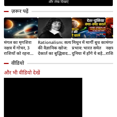
ज़रूर पढ़ें
मंगल का मृगशिरा
Rationalism: सत्य
मिथुन में मार्गी बुध का
मंगल क
नक्षत्र में गोचर, 3
की वैज्ञानिक खोज:
प्रभाव: भारत समेत
नक्षत्र म
राशियों को रहना
देकार्त का बुद्धिवाद
दुनिया में होंगे ये बड़े
राशियो
होगा 12 अगस्त तक
और आधुनिक दर्शन
बदलाव
चमकेग
वीडियो
सावधान
का जन्म
किसे र
सावधा
और भी वीडियो देखें