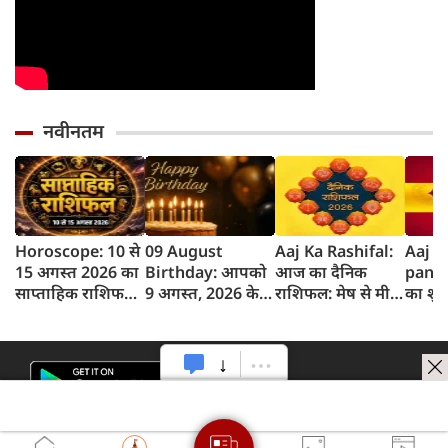
नवीनतम
Horoscope: 10 से
09 August
Aaj Ka Rashifal:
Aaj k
15 अगस्त 2026 का
Birthday: आपको
आज का दैनिक
panc
साप्ताहिक राशिफल,
9 अगस्त, 2026 के
राशिफल: मेष से मीन
का शुभ 
जानें किस राशि को
लिए जन्मदिन की
तक 12 राशियों का
अगस्‍त
होगा लाभ और किसे
बधाई!
राशिफल (9 अगस्‍त,
का पं
नुकसान
2026)
समय