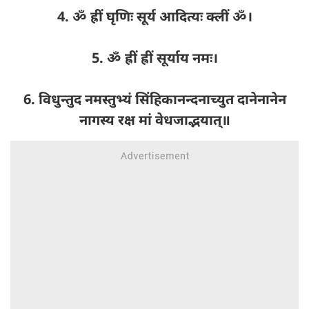
4. ॐ ह्रीं घृणिः सूर्य आदित्यः क्लीं ॐ।
5. ॐ ह्रीं ह्रीं सूर्याय नमः।
6. विधुन्तुद नमस्तुभ्यं सिंहिकानन्दनाच्युत दानेनानेन
नागस्य रक्ष मां वेधजाद्भयात्॥