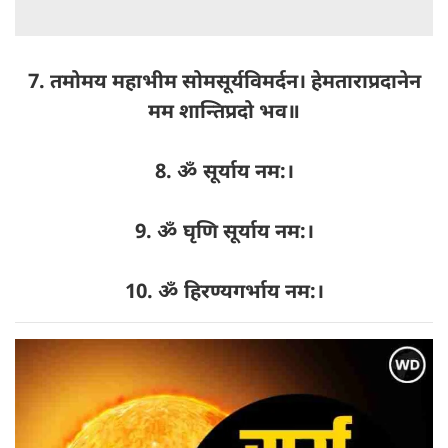
7. तमोमय महाभीम सोमसूर्यविमर्दन। हेमताराप्रदानेन
मम शान्तिप्रदो भव॥
8. ॐ सूर्याय नम:।
9. ॐ घृणि सूर्याय नम:।
10. ॐ हिरण्यगर्भाय नम:।