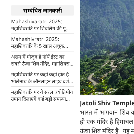
सम्बंधित जानकारी
Mahashivaratri 2025:
महाशिवरात्रि पर शिवलिंग की पूजा
का शुभ मुहूर्त, पूजन विधि, आरती
Mahashivratri 2025:
और कथा सभी एक साथ
महाशिवरात्रि के 5 खास अचूक
उपाय, आजमाएंगे तो मिलेगा अपार
असम में मौजूद है नॉर्थ ईस्ट का
लाभ
सबसे ऊंचा शिव मंदिर, महाशिवरात्रि
पर उमड़ता है श्रद्धालुओं का सैलाब
महाशिवरात्रि पर कहां कहां होते हैं
भोलेनाथ के ऑनलाइन लाइव दर्शन,
जानें पूरी जानकारी
महाशिवरात्रि पर ये सरल ज्योतिषीय
उपाय दिलाएंगे कई बड़ी समस्याओं
Jatoli Shiv Temp
से छुटकारा
भारत में भागवान शिव को
ही एक मंदिर है हिमाचल 
ऊंचा शिव मंदिर है। यह 