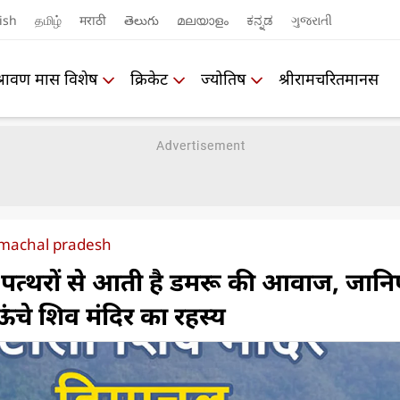
ish
தமிழ்
मराठी
తెలుగు
മലയാളം
ಕನ್ನಡ
ગુજરાતી
श्रावण मास विशेष
क्रिकेट
ज्योतिष
श्रीरामचरितमानस
himachal pradesh
ं पत्थरों से आती है डमरू की आवाज, जानि
ंचे शिव मंदिर का रहस्य