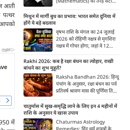
(Mathematics) की तरह सटीक,
ाज आती
अकाट्य और संदेह से परे बनाया
 पत्थर
जाए। वे एक ऐसा सार्वभौमिक सत्य
मिथुन में मार्गी बुध का प्रभाव: भारत समेत दुनिया में
खोजना चाहते थे, जिस पर कोई भी
होंगे ये बड़े बदलाव
ज आपको
प्रश्नचिह्न न लगा सके। इसी विचार ने
वृषभ राशि के मंगल का 24 जुलाई
बुद्धिवाद (Rationalism) की नींव
2026 को रोहिणी नक्षत्र से मृगशिरा
रखी। आइए, देकार्त के इस अद्भुत
नक्षत्र में गोचर होगा, जहां वे 12
दार्शनिक चिंतन के 4 प्रमुख स्तंभों को
अगस्त तक रहेंगे। ज्योतिष की दुनिया
गहराई से समझते हैं।
में एक बड़ा हलचल भरा मोड़ आ चुका
Rakhi 2026: कब है रक्षा बंधन का त्योहार, राखी
है- बुध ग्रह अपनी ही प्रिय राशि मिथुन
बांधने का शुभ मुहूर्त?
में सीधे (मार्गी) चलने लगे हैं। अब जब
Raksha Bandhan 2026: हिन्दू
बुद्धि और संवाद का कारक ग्रह सीधी
पंचांग के अनुसार, रक्षा बंधन का पर्व
चाल चलेगा, तो जाहिर है आपकी
प्रतिवर्ष श्रावण मास की पूर्णिमा तिथि
सोच, बातचीत और फैसलों की रफ्तार
को मनाया जाता है। भारतीय संस्कृति
भी बदल जाएगी।
में इसे मिठास और खुशियों का उत्सव
चातुर्मास में सुख-समृद्धि लाने के लिए इन 4 महीनों में
माना गया है। यह भाई-बहन के प्रेम
राशि के अनुसार ये खास उपाय
का पावन पर्व है। यहां जानें रक्षा बंधन
950 में
Chaturmas Astrology
2026 कब है? जानें रक्षा बंधन
Remedies: हिंदू धर्म शास्त्रों के