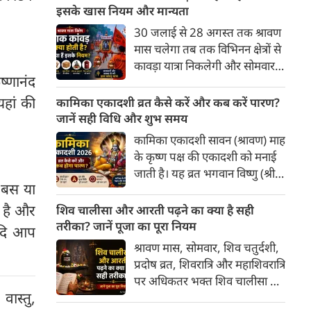
जब त्रयोदशी तिथि सोमवार को पड़ती
इसके खास नियम और मान्यता
है, तो इसे 'सोम प्रदोष' कहा जाता है।
30 जलाई से 28 अगस्त तक श्रावण
श्रावण सोमवार और प्रदोष का यह
मास चलेगा तब तक विभिनन क्षेत्रों से
पावन मिलन शिव भक्तों के लिए
कावड़ा यात्रा निकलेगी और सोमवार
भगवान भोलेनाथ की विशेष कृपा पाने
ष्णानंद
के दिन शिवलिंग का जलाभिषेक उस
का सबसे उत्तम अवसर है।
कावड़ के जला से होगा। सावन
यहां की
कामिका एकादशी व्रत कैसे करें और कब करें पारण?
(श्रावण) के पवित्र महीने में कांवड़
जानें सही विधि और शुभ समय
यात्रा भगवान शिव के प्रति अपार
कामिका एकादशी सावन (श्रावण) माह
श्रद्धा और भक्ति का प्रतीक है। कांवड़
के कृष्ण पक्ष की एकादशी को मनाई
यात्रा के कई रूप होते हैं—जैसे
जाती है। यह व्रत भगवान विष्णु (श्री
सामान्य कांवड़, खड़ी कांवड़, झांकी
 बस या
हरि) को समर्पित है, जिसे करने से
कांवड़ और डाक कांवड़। इन सब में
पापों का नाश और मनोकामनाओं की
ा है और
शिव चालीसा और आरती पढ़ने का क्या है सही
डाक कांवड़ को सबसे कठिन और
पूर्ति होती है। इस बार यह व्रत 09
तरीका? जानें पूजा का पूरा नियम
यदि आप
निष्ठापूर्ण माना जाता है।
अगस्त 2026 रविवार के दिन
श्रावण मास, सोमवार, शिव चतुर्दशी,
उनयातिथि के अनुसार रखा जाएगा,
प्रदोष व्रत, शिवरा‍त्रि और महाशिवरात्रि
जिसका पारण अगले दिन यानी 10
पर अधिकतर भक्त शिव चालीसा का
तारीख को होगा।
वास्तु,
पाठ करते हैं और पूजा के बाद आरती