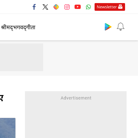
Newsletter
श्रीमद्‍भगवद्‍गीता
ए