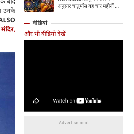
 के बाद
2026 की तारीख...
अनुसार चातुर्मास यह चार महीनों का
न उनके
पवित्र काल भगवान विष्णु के योगनिद्रा
ALSO
में जाने से प्रारंभ होकर देवउठनी
वीडियो
एकादशी पर समाप्त होता है। यदि
 मंदिर,
और भी वीडियो देखें
आप अपनी राशि के अनुसार चातुर्मास
में कुछ विशेष उपाय करते हैं, तो
जीवन में आ रही और घर में सुख-
समृद्धि का वास होता है। यहां जानें
12 राशियों के लिए चातुर्मास के
अचूक उपाय...