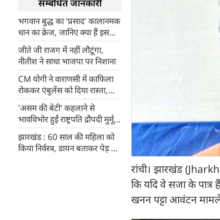
सम्बंधित जानकारी
भगवान बुद्ध का 'प्रसाद' कालानमक
धान का क्रेज, जानिए क्या हैं इसकी
खूबियां
जीते जी राजग में नहीं लौटूंगा,
नीतीश ने साधा भाजपा पर निशाना
CM योगी ने वाराणसी में काफिला
रोककर एंबुलेंस को दिया रास्ता,
एस्कॉर्ट करवाकर जल्दी पहुंचवाया
'असम की बेटी' कहलाने से
अस्पताल
भावविभोर हुईं राष्ट्रपति द्रौपदी मुर्मू,
की असम सरकार की सराहना
झारखंड : 60 साल की महिला को
किया निर्वस्त्र, डायन बताकर पेड़ से
बांधा, 21 हजार रुपए देने की शर्त
रांची। झारखंड (Jharkh
पर छोड़ा
कि यदि वे सजा के पात्र है
खनन पट्टा आवंटन मामले म