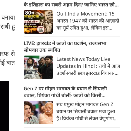
में पूछे जाने पर उन्होंने पंजाब के पूर्व
के इतिहास का सबसे अहम दिन? जानिए भारत छोड़ो
मुख्यमंत्री कैप्टन अमरिंदर सिंह का
आंदोलन की कहानी
Quit India Movement: 15
रा बनाया
नाम लिया।
अगस्त 1947 को भारत की आज़ादी
ाधी हूं
का सूर्य उदित हुआ, लेकिन इस
स्वतंत्रता के पीछे वर्षों का कठोर संघर्ष
छिपा था। इसी दीर्घकालिक संग्राम में
LIVE: झारखंड में छात्रों का प्रदर्शन, राज्यसभा
9 अगस्त 1942 का दिन ब्रिटिश
सोमवार तक स्थगित
 तरफ से
हुकूमत के ताबूत में अंतिम कील
Latest News Today Live
ोई बात
साबित हुआ, जब महात्मा गांधी के
Updates in Hindi : रांची में आज
आह्वान पर देश भर में 'भारत छोड़ो
प्रदर्शनकारी छात्र झारखंड विधानसभा
आंदोलन' (Quit India
का घेराव करेंगे। पुलिस ने मार्च के
Movement) का आगाज़ हुआ।
मद्देनजर सुरक्षा के कड़े इंतजाम किए।
Gen Z पर मोहन भागवत के बयान से सियासी
पल पल की जानकारी...
बवाल, प्रियंका गांधी बोलीं- छात्रों को किसी
सर्टिफिकेट की जरूरत नहीं
संघ प्रमुख मोहन भागवत Gen Z
बयान पर सियासी बवाल मचा हुआ
है। प्रियंका गांधी से लेकर वेणुगोपाल
तक कई कांग्रेस नेताओं ने मोहन