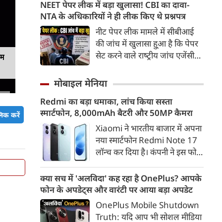
भागवत के बयान पर सवाल उठाए।
NEET पेपर लीक में बड़ा खुलासा! CBI का दावा-
प्रियंका गांधी ने कहा कि छात्रों को
NTA के अधिकारियों ने ही लीक किए थे प्रश्नपत्र
मोहन भागवत के सर्टिफिकेट की
नीट पेपर लीक मामले में सीबीआई
जरूरत नहीं है। वहीं केसी वेणुगोपाल
की जांच में खुलासा हु्आ है कि पेपर
ने कहा कि अगर उन्हें छात्रों की सच में
सेट करने वाले राष्‍ट्रीय जांच एजेंसी
यम
परवाह है, तो उन्हें छात्रों पर हुए
(NTA) के अधिकारियों ने ही पेपर
अत्याचारों की निंदा करनी होगी।
लीक किए थे। CBI का आरोप है कि
मोबाइल मेनिया
आरोपियों का मकसद पैसे कमाना
Redmi का बड़ा धमाका, लांच किया सस्ता
और कुछ खास कैंडिडेट्स की मदद
स्मार्टफोन, 8,000mAh बैटरी और 50MP कैमरा
करना था।
िक करें
Xiaomi ने भारतीय बाजार में अपना
नया स्मार्टफोन Redmi Note 17
लॉन्च कर दिया है। कंपनी ने इस फोन
को TrueColour AMOLED
डिस्प्ले, 8,000mAh की बड़ी बैटरी
क्या सच में 'अलविदा' कह रहा है OnePlus? आपके
और Qualcomm Snapdragon
फोन के अपडेट्स और वारंटी पर आया बड़ा अपडेट
चिपसेट के साथ पेश किया है। फोन में
OnePlus Mobile Shutdown
50MP का मेन कैमरा दिया गया है।
Truth: यदि आप भी सोशल मीडिया