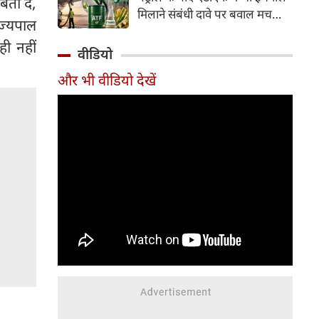
बता दें,
इसके अलावा Redmi Note 17 में
मिलाने संबंधी दावे पर बवाल मच
Corning Gorilla Glass 7i
ाज्यपाल
गया। मोदी सरकार में मंत्री राम मोहन
प्रोटेक्शन, IP65 रेटिंग और मजबूत
ही नहीं
नायडू किंजरापु ने इसका खंडन करते
वीडियो
चेसिस जैसे फीचर्स मिलते हैं।
हुए कहा कि सरकार की एटीएफ में
और भी वीडियो देखें
इथेनॉल मिलाने की कोई योजना नहीं
है।