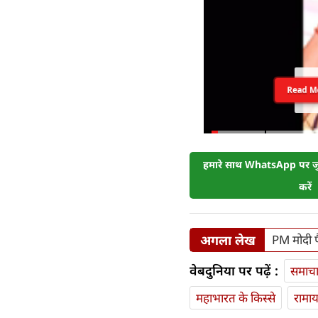
Read M
हमारे साथ WhatsApp पर जुड
करें
अगला लेख
PM मोदी पै
वेबदुनिया पर पढ़ें :
समाच
महाभारत के किस्से
रामा