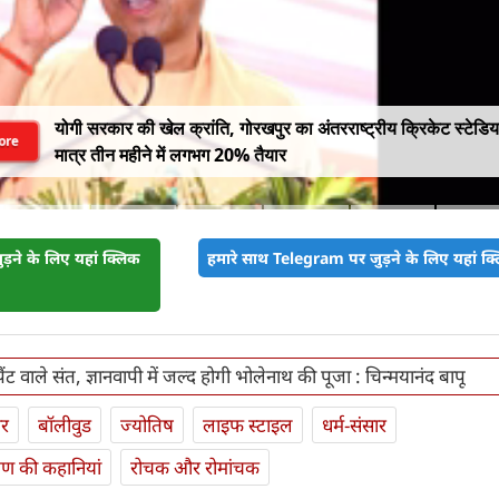
योगी सरकार की खेल क्रांति, गोरखपुर का अंतरराष्ट्रीय क्रिकेट स्टेडि
ore
मात्र तीन महीने में लगभग 20% तैयार
़ने के लिए यहां क्लिक
हमारे साथ Telegram पर जुड़ने के लिए यहां क्ल
ंट वाले संत, ज्ञानवापी में जल्द होगी भोलेनाथ की पूजा : चिन्मयानंद बापू
ार
बॉलीवुड
ज्योतिष
लाइफ स्‍टाइल
धर्म-संसार
यण की कहानियां
रोचक और रोमांचक