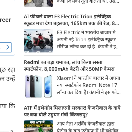
कभी जिसकी तूती बोलती थी, उस
गैरकानूनी जानकारी हटाने की
पूर्व सांसद और माफिया अतीक
समयसीमा 36 घंटे से घटाकर 3 घंटे
अहमद के कुनबे पर कानून और
AI फीचर्स वाला E3 Electric Trion इलेक्ट्रिक
कर दी गई है।
किस्मत की दोहरी मार पड़ रही है।
स्कूटर मचा देगा तहलका, 165km तक की रेंज, 8
जिस झांसी जिले में अप्रैल 2023 में
साल की बैटरी वारंटी, कीमत जानेंगे तो हो जाएंगे
E3 Electric ने भारतीय बाजार में
अतीक के एनकाउंटर में मारे गए बेटे
हैरान
अपनी नई Trion इलेक्ट्रिक स्कूटर
असद की सांसें थमी थीं, उसी झांसी में
सीरीज लॉन्च कर दी है। कंपनी ने इसे
अब उसके छोटे बेटे अबान की भीषण
तीन वेरिएंट C1, C1x और C2 में
सड़क दुर्घटना में जान चली गई है।
पेश किया है। Trion की शुरुआती
Redmi का बड़ा धमाका, लांच किया सस्ता
कीमत 99,999 रुपए (एक्स-शोरूम,
पूछ रहा
स्मार्टफोन, 8,000mAh बैटरी और 50MP कैमरा
बेंगलुरु) रखी गई है। फिलहाल इसकी
 उन्हें
Xiaomi ने भारतीय बाजार में अपना
बुकिंग बेंगलुरु के ग्राहकों के लिए
नया स्मार्टफोन Redmi Note 17
कंपनी की आधिकारिक वेबसाइट के
लॉन्च कर दिया है। कंपनी ने इस फोन
जरिए शुरू की गई है। आने वाले समय
को TrueColour AMOLED
में इसे दूसरे शहरों में भी उपलब्ध
ाया कि
डिस्प्ले, 8,000mAh की बड़ी बैटरी
ATF में इथेनॉल मिलाएगी सरकार! केजरीवाल के दावे
कराया जाएगा।
और Qualcomm Snapdragon
पर क्या बोले उड्डयन मंत्री किंजरापु?
चिपसेट के साथ पेश किया है। फोन में
आप नेता अरविंद केजरीवाल द्वारा
50MP का मेन कैमरा दिया गया है।
पेट्रोल के बाद एटीएफ में भी इथेनॉल