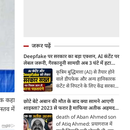
जरूर पढ़ें
Deepfake पर सरकार का बड़ा एक्शन, AI कंटेंट पर
लेबल जरूरी, गैरकानूनी सामग्री अब 3 घंटे में हटानी
होगी, नए नियम जान लें वरना पछताएंगे
कृत्रिम बुद्धिमत्ता (AI) से तैयार होने
वाले डीपफेक और अन्य हानिकारक
कंटेंट से निपटने के लिए केंद्र सरकार
ने नियामक व्यवस्था को और सख्त
टूक कहा
किया है। सरकार ने AI से तैयार कंटेंट
छोटे बेटे अबान की मौत के बाद क्या सामने आएगी
पर स्पष्ट लेबल और पहचान योग्य
शाइस्ता? 2023 से फरार है माफिया अतीक अहमद
स्तव में
मेटाडेटा उपलब्ध कराना अनिवार्य
की पत्नी
death of Aban Ahmed son
किया है। साथ ही, सरकारी या
of Atiq Ahmed: प्रयागराज में
न्यायालय के आदेश के आधार पर