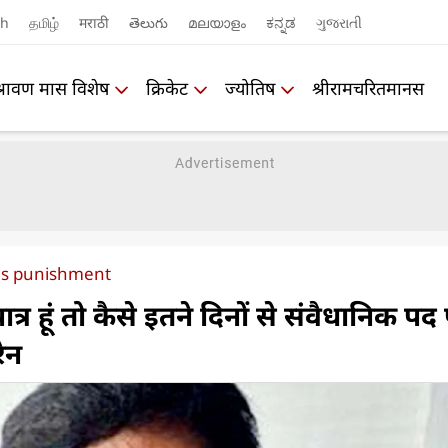
sh
தமிழ்
मराठी
తెలుగు
മലയാളം
ಕನ್ನಡ
ગુજરાતી
श्रावण मास विशेष
क्रिकेट
ज्योतिष
श्रीरामचरितमानस
s punishment
त्र हूं तो कैसे इतने दिनों से संवैधानिक पद
रेन