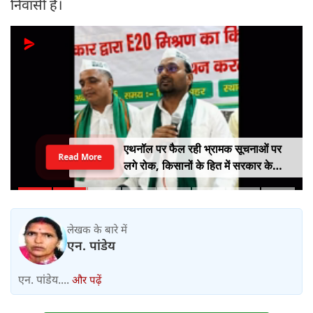
निवासी हैं।
6 दिन तक मृत बच्चे को पीठ पर लेकर तैरती
Read More
रही मां डॉल्फिन, VIDEO देख नम हो जाएंगी
आंखें
लेखक के बारे में
एन. पांडेय
एन. पांडेय....
और पढ़ें