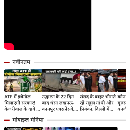
नवीनतम
ATF में इथेनॉल
उद्घाटन के 22 दिन
संसद के बाहर भीगते
कौन है
मिलाएगी सरकार!
बाद धंसा लखनऊ-
रहे राहुल गांधी और
गुरुस्
केजरीवाल के दावे पर
कानपुर एक्सप्रेसवे,
प्रियंका, दिल्‍ली में
बनर्जी
क्या बोले उड्डयन मंत्री
पंखे से सुखाई जा रही
बरसात का लिया
ने अपन
मोबाइल मेनिया
किंजरापु?
सड़क, अखिलेश का
आनंद, वीडियो सोशल
भाषण 
तंज
मीडिया में वायरल
दिया