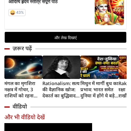
ज़रूर पढ़ें
मंगल का मृगशिरा
Rationalism: सत्य
मिथुन में मार्गी बुध का
Rakhi
नक्षत्र में गोचर, 3
की वैज्ञानिक खोज:
प्रभाव: भारत समेत
रक्षा ब
राशियों को रहना
देकार्त का बुद्धिवाद
दुनिया में होंगे ये बड़े
राखी ब
होगा 12 अगस्त तक
और आधुनिक दर्शन
बदलाव
मुहूर्त?
वीडियो
सावधान
का जन्म
और भी वीडियो देखें