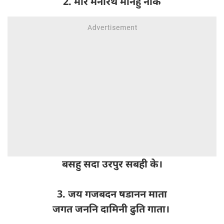
2. मोर मनोरथ मानहुं नीके
बसहु सदा उरपुर सबही के।
3. जय गजबदन षडानन माता
जगत जननि दामिनी ढु‍ति गाता।