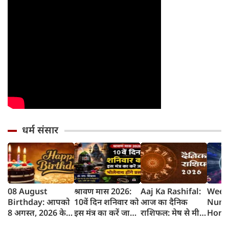
धर्म संसार
08 August
श्रावण मास 2026:
Aaj Ka Rashifal:
Week
Birthday: आपको
10वें दिन शनिवार को
आज का दैनिक
Nume
8 अगस्त, 2026 के
इस मंत्र का करें जाप,
राशिफल: मेष से मीन
Horo
लिए जन्मदिन की
भोलेनाथ होंगे प्रसन्न
तक 12 राशियों का
साप्ता