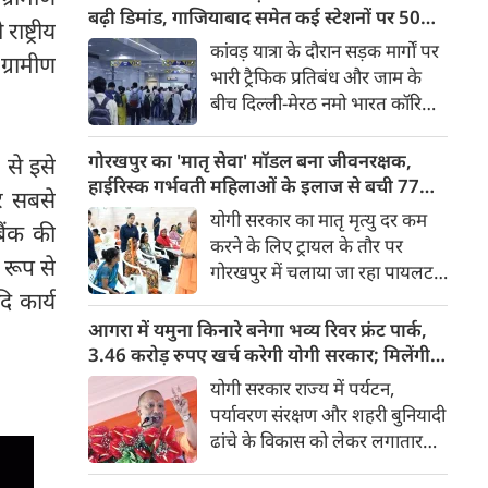
किया। रक्षा मंत्रालय के मुताबिक, यह
बढ़ी डिमांड, गाजियाबाद समेत कई स्टेशनों पर 50%
ाष्ट्रीय
परीक्षण स्ट्रैटेजिक फोर्सेज कमांड
तक बढ़ी यात्रियों की संख्या
कांवड़ यात्रा के दौरान सड़क मार्गों पर
्रामीण
(SFC) और रक्षा अनुसंधान एवं
भारी ट्रैफिक प्रतिबंध और जाम के
विकास संगठन (DRDO) की ओर से
बीच दिल्ली-मेरठ नमो भारत कॉरिडोर
किया गया।
लाखों यात्रियों के लिए सबसे भरोसेमंद
परिवहन विकल्प बनकर उभरा है।
गोरखपुर का 'मातृ सेवा' मॉडल बना जीवनरक्षक,
 से इसे
तेज़, समयबद्ध और आरामदायक
हाईरिस्क गर्भवती महिलाओं के इलाज से बची 77
र सबसे
सफर के चलते कॉरिडोर के कई
जिंदगियां
योगी सरकार का मातृ मृत्यु दर कम
बैंक की
स्टेशनों पर यात्रियों की संख्या में 40
करने के लिए ट्रायल के तौर पर
से 50 प्रतिशत तक बढ़ गई है।
 रूप से
गोरखपुर में चलाया जा रहा पायलट
प्रोजेक्ट पूरे प्रदेश के लिए नजीर
ि कार्य
बनकर उभरा है। मुख्यमंत्री योगी
आगरा में यमुना किनारे बनेगा भव्य रिवर फ्रंट पार्क,
आदित्यनाथ के निर्देश पर पायलट
3.46 करोड़ रुपए खर्च करेगी योगी सरकार; मिलेंगी ये
प्रोजेक्ट ‘मातृ सेवा’ का लक्ष्य हाई
खास सुविधाएं
योगी सरकार राज्य में पर्यटन,
रिस्क गर्भवती केसों को तुरंत बड़े
पर्यावरण संरक्षण और शहरी बुनियादी
अस्पतालों में रेफर कर बचाना है।
ढांचे के विकास को लेकर लगातार
ऐतिहासिक कदम उठा रही है। इसी