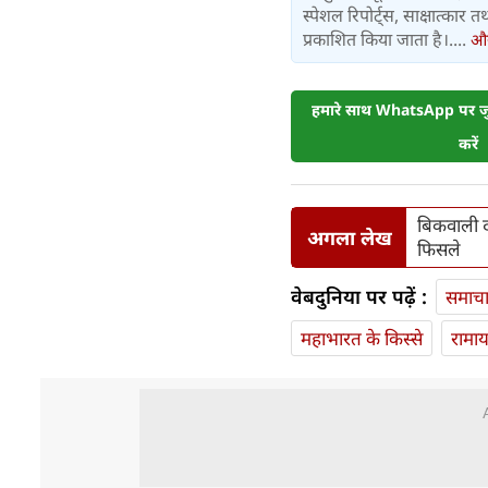
स्पेशल रिपोर्ट्स, साक्षात्का
प्रकाशित किया जाता है।....
और 
हमारे साथ WhatsApp पर जुड
करें
बिकवाली दब
अगला लेख
फिसले
वेबदुनिया पर पढ़ें :
समाच
महाभारत के किस्से
रामा