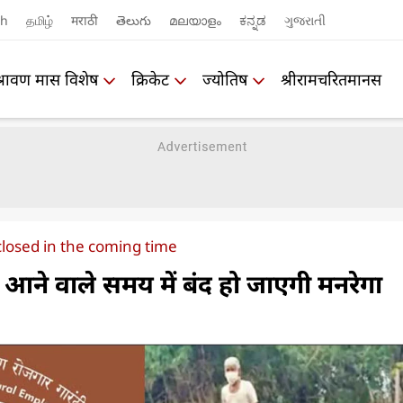
sh
தமிழ்
मराठी
తెలుగు
മലയാളം
ಕನ್ನಡ
ગુજરાતી
श्रावण मास विशेष
क्रिकेट
ज्योतिष
श्रीरामचरितमानस
losed in the coming time
ने वाले समय में बंद हो जाएगी मनरेगा