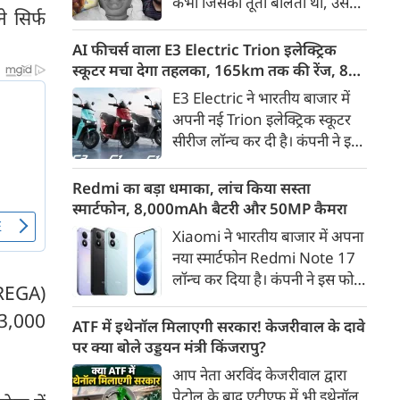
कभी जिसकी तूती बोलती थी, उस
गैरकानूनी जानकारी हटाने की
 सिर्फ
पूर्व सांसद और माफिया अतीक
समयसीमा 36 घंटे से घटाकर 3 घंटे
अहमद के कुनबे पर कानून और
AI फीचर्स वाला E3 Electric Trion इलेक्ट्रिक
कर दी गई है।
किस्मत की दोहरी मार पड़ रही है।
स्कूटर मचा देगा तहलका, 165km तक की रेंज, 8
जिस झांसी जिले में अप्रैल 2023 में
साल की बैटरी वारंटी, कीमत जानेंगे तो हो जाएंगे
E3 Electric ने भारतीय बाजार में
अतीक के एनकाउंटर में मारे गए बेटे
हैरान
अपनी नई Trion इलेक्ट्रिक स्कूटर
असद की सांसें थमी थीं, उसी झांसी में
सीरीज लॉन्च कर दी है। कंपनी ने इसे
अब उसके छोटे बेटे अबान की भीषण
तीन वेरिएंट C1, C1x और C2 में
सड़क दुर्घटना में जान चली गई है।
पेश किया है। Trion की शुरुआती
Redmi का बड़ा धमाका, लांच किया सस्ता
कीमत 99,999 रुपए (एक्स-शोरूम,
स्मार्टफोन, 8,000mAh बैटरी और 50MP कैमरा
बेंगलुरु) रखी गई है। फिलहाल इसकी
Xiaomi ने भारतीय बाजार में अपना
बुकिंग बेंगलुरु के ग्राहकों के लिए
नया स्मार्टफोन Redmi Note 17
कंपनी की आधिकारिक वेबसाइट के
लॉन्च कर दिया है। कंपनी ने इस फोन
जरिए शुरू की गई है। आने वाले समय
NREGA)
को TrueColour AMOLED
में इसे दूसरे शहरों में भी उपलब्ध
73,000
डिस्प्ले, 8,000mAh की बड़ी बैटरी
ATF में इथेनॉल मिलाएगी सरकार! केजरीवाल के दावे
कराया जाएगा।
और Qualcomm Snapdragon
पर क्या बोले उड्डयन मंत्री किंजरापु?
चिपसेट के साथ पेश किया है। फोन में
आप नेता अरविंद केजरीवाल द्वारा
50MP का मेन कैमरा दिया गया है।
पेट्रोल के बाद एटीएफ में भी इथेनॉल