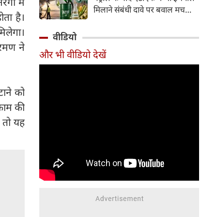
ेगा में
इसके अलावा Redmi Note 17 में
मिलाने संबंधी दावे पर बवाल मच
Corning Gorilla Glass 7i
ता है।
गया। मोदी सरकार में मंत्री राम मोहन
प्रोटेक्शन, IP65 रेटिंग और मजबूत
मिलेगा।
नायडू किंजरापु ने इसका खंडन करते
वीडियो
चेसिस जैसे फीचर्स मिलते हैं।
हुए कहा कि सरकार की एटीएफ में
ारमण ने
और भी वीडियो देखें
इथेनॉल मिलाने की कोई योजना नहीं
है।
टाने को
 काम की
ं तो यह