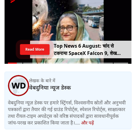
Top News 6 August: चांद से
Read More
टकराया SpaceX Falcon 9, शेख
हसीना की घर वापसी का ऐलान, MP में बस
किराया बढ़ा
लेखक के बारे में
वेबदुनिया न्यूज डेस्क
वेबदुनिया न्यूज़ डेस्क पर हमारे स्ट्रिंगर्स, विश्वसनीय स्रोतों और अनुभवी
पत्रकारों द्वारा तैयार की गई ग्राउंड रिपोर्ट्स, स्पेशल रिपोर्ट्स, साक्षात्कार
तथा रीयल-टाइम अपडेट्स को वरिष्ठ संपादकों द्वारा सावधानीपूर्वक
जांच-परख कर प्रकाशित किया जाता है।....
और पढ़ें