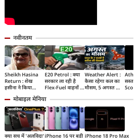
नवीनतम
Sheikh Hasina
E20 Petrol : क्या
Weather Alert :
Ather
Return : शेख
सरकार ला रही है
कैसा रहेगा कल का
सस्ता 
हसीना ने किया
Flex-Fuel वाहनों के
मौसम, 5 अगस्त को
Scoot
ऐलान- दिसंबर में
लिए नई पॉलिसी?
कहां होगी बारिश,
सुनकर 
मोबाइल मेनिया
बांग्लादेश लौटूंगी,
सरकार ने दिया बड़ा
IMD ने किन राज्यों
हैरान
बोलीं- गिरफ्तारी या
अपडेट
के लिए जारी किया
Range
मौत का भी डर नहीं,
अलर्ट
आएगा
भारत ने कार्यक्रम से
क्यों बनाई दूरी
क्या सच में 'अलविदा'
iPhone 16 पर बड़ी
iPhone 18 Pro Max