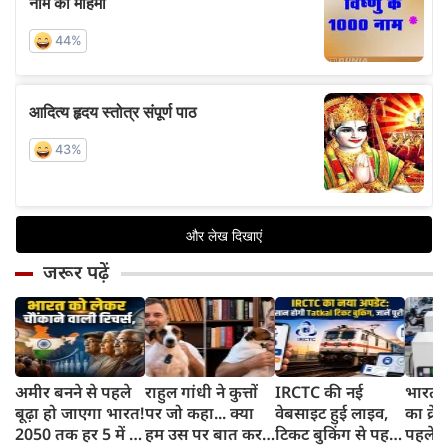
जरूर पढ़ें
अमीर बनने से पहले
राहुल गांधी ने कुत्तों
IRCTC की नई
भारत म
बूढ़ा हो जाएगा भारत!
पर जो कहा... क्या
वेबसाइट हुई लाइव,
का क्रे
2050 तक हर 5 में 1
हम उस पर बात कर
टिकट बुकिंग से पहले
पहले जा