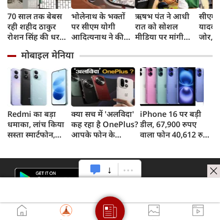
70 साल तक बेबस
भोलेनाथ के भक्तों
ऋषभ पंत ने आधी
सीएम 
रही शहीद ठाकुर
पर सीएम योगी
रात को सोशल
यादव 
रोशन सिंह की धरती,
आदित्यनाथ ने की
मीडिया पर मांगी
जोर, क
फिर CM योगी ने
पुष्पवर्षा
हेल्‍प, सीएम पुष्‍कर
सुनिश्
मोबाइल मेनिया
मिटा दिया तीन
धामी ने बढ़ाया मदद
लिए प्र
पीढ़ियों का दर्द
का हाथ
सरकार
Redmi का बड़ा
क्या सच में 'अलविदा'
iPhone 16 पर बड़ी
धमाका, लांच किया
कह रहा है OnePlus?
डील, 67,900 रुपए
सस्ता स्मार्टफोन,
आपके फोन के
वाला फोन 40,612 रुपए
8,000mAh बैटरी
अपडेट्स और वारंटी पर
में खरीदने का मौका, ऐसे
और 50MP कैमरा
आया बड़ा अपडेट
मिलेगा डिस्काउंट