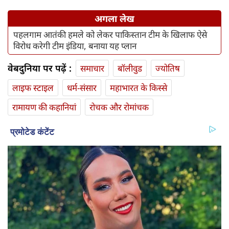
अगला लेख
पहलगाम आतंकी हमले को लेकर पाकिस्तान टीम के खिलाफ ऐसे
विरोध करेगी टीम इंडिया, बनाया यह प्लान
वेबदुनिया पर पढ़ें :
समाचार
बॉलीवुड
ज्योतिष
लाइफ स्‍टाइल
धर्म-संसार
महाभारत के किस्से
रामायण की कहानियां
रोचक और रोमांचक