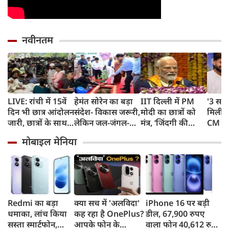
नवीनतम
LIVE: रांची में 15वें
हेमंत सोरेन का बड़ा
IIT दिल्ली में PM
'3 साल
दिन भी छात्र आंदोलन
संदेश- विकास जरूरी,
मोदी का छात्रों को
मिली',
जारी, छात्रों के साथ
लेकिन जल-जंगल-
मंत्र, ‘जिंदगी की
CM धा
सरकार की बैठक
जमीन की कीमत पर
परीक्षा में सब आउट
गुहार,
मोबाइल मेनिया
नहीं
ऑफ सिलेबस’,
लौटकर
चुनौतियों से मत
हूं काम
घबराना
Redmi का बड़ा
क्या सच में 'अलविदा'
iPhone 16 पर बड़ी
धमाका, लांच किया
कह रहा है OnePlus?
डील, 67,900 रुपए
सस्ता स्मार्टफोन,
आपके फोन के
वाला फोन 40,612 रुपए