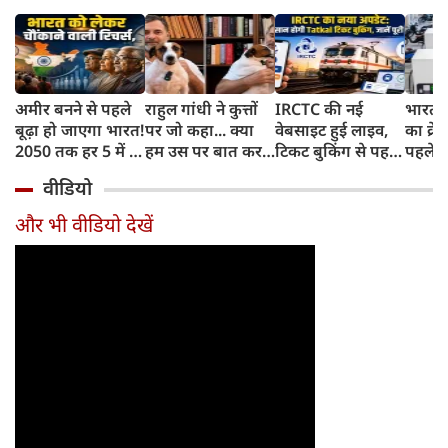
अमीर बनने से पहले
राहुल गांधी ने कुत्तों
IRCTC की नई
भारत म
बूढ़ा हो जाएगा भारत!
पर जो कहा... क्या
वेबसाइट हुई लाइव,
का क्रे
2050 तक हर 5 में 1
हम उस पर बात कर
टिकट बुकिंग से पहले
पहले जा
भारतीय होगा 60
सकते हैं?
करना होगा ये जरूरी
वाहनों 
वीडियो
साल से ज्यादा उम्र का
काम, जानें पूरा
और इन
तरीका
और भी वीडियो देखें