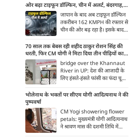
मोदी सरकार पर तीखा प्रहार किया है।
ओर बढ़ा टाइफून डॉल्फिन, चीन में अलर्ट, बंदरगाह,
'छात्रों की गूंज' कार्यक्रम के दौरान
स्कूल बंद, उड़ानें रद्द
जापान के बाद अब टाइफून डॉल्फिन
भारी बारिश और जलभराव के बीच
तकरीबन 162 KMPH की रफ्तार से
उमड़े युवाओं के हुजूम को संबोधित
चीन की ओर बढ़ रहा है। इसके बाद
करते हुए राहुल गांधी ने कहा कि देश
नागरिकों में दहशत है। इसके चलते
में युवाओं के रोजगार के सभी 5
चीन में अलर्ट जारी किया गया है। वहां
70 साल तक बेबस रही शहीद ठाकुर रोशन सिंह की
प्रमुख रास्ते बंद कर दिए गए हैं।
के बंदरगाह बंद कर दिए गए हैं। स्‍कूल
धरती, फिर CM योगी ने मिटा दिया तीन पीढ़ियों का
की छुट्टियां घोषित की गई हैं, जबकि
दर्द
bridge over the Khannaut
उड़ानें रद्द कर दी गई हैं। बता दें कि
River in UP: देश की आजादी के
कई लोग इस तूफान से हताहत हुए हैं।
लिए हंसते-हंसते फांसी का फंदा चूमने
वाले अमर शहीद क्रांतिकारी ठाकुर
रोशन सिंह की जन्मभूमि आजाद
भोलेनाथ के भक्तों पर सीएम योगी आदित्यनाथ ने की
भारत में भी दशकों तक विकास की
पुष्पवर्षा
मुख्यधारा से कटे रहने का दर्द सहती
CM Yogi showering flower
रही। जिस गांव की मिट्टी ने देश को
petals: मुख्यमंत्री योगी आदित्यनाथ
ऐसा वीर सपूत दिया, उसी गांव की
ने श्रावण मास की दशमी तिथि में
तीन पीढ़ियां हर साल बारिश के मौसम
भोलेबाबा के भक्तों पर श्रद्धा के पुष्प
में दुनिया से कट जाने की मजबूरी