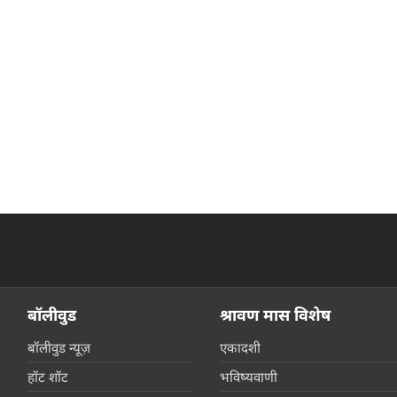
बॉलीवुड
श्रावण मास विशेष
बॉलीवुड न्यूज़
एकादशी
हॉट शॉट
भविष्यवाणी