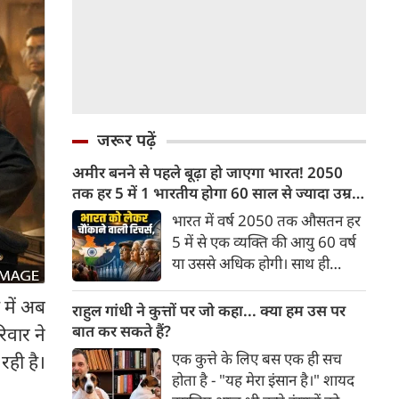
जरूर पढ़ें
अमीर बनने से पहले बूढ़ा हो जाएगा भारत! 2050
तक हर 5 में 1 भारतीय होगा 60 साल से ज्यादा उम्र
का
भारत में वर्ष 2050 तक औसतन हर
5 में से एक व्यक्ति की आयु 60 वर्ष
या उससे अधिक होगी। साथ ही
लगभग 10 में से 7 बुजुर्ग ग्रामीण
 में अब
भारत में रहेंगे। ‘ट्रांसफॉर्म रूरल
राहुल गांधी ने कुत्तों पर जो कहा... क्या हम उस पर
इंडिया’ (टीआरआई) की रिचर्स के
बात कर सकते हैं?
िवार ने
अनुसार भारत विकसित देशों के
एक कुत्ते के लिए बस एक ही सच
रही है।
विपरीत समृद्ध बनने से पहले ही वृद्ध
होता है - "यह मेरा इंसान है।" शायद
होती आबादी वाले देश की श्रेणी में