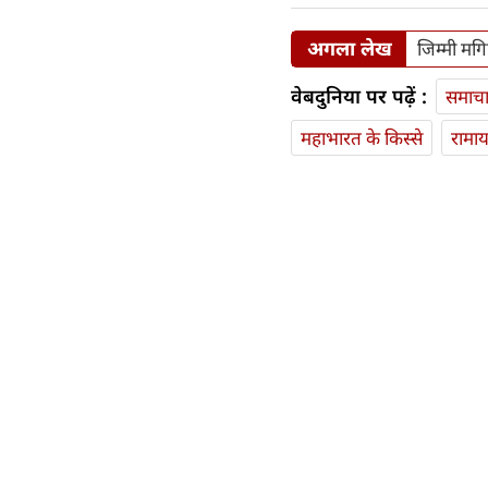
अगला लेख
जिम्मी मगि
वेबदुनिया पर पढ़ें :
समाच
महाभारत के किस्से
रामा