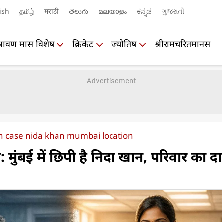
ish
தமிழ்
मराठी
తెలుగు
മലയാളം
ಕನ್ನಡ
ગુજરાતી
श्रावण मास विशेष
क्रिकेट
ज्योतिष
श्रीरामचरितमानस
n case nida khan mumbai location
मुंबई में छिपी है निदा खान, परिवार का दा