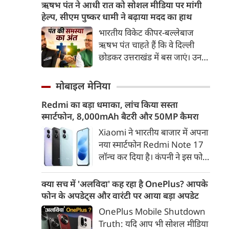
बरसाए। गोरक्षपीठाधीश्वर के साथ
ऋषभ पंत ने आधी रात को सोशल मीडिया पर मांगी
झेलती रहीं।
रामायण सीरियल में भगवान राम की
हेल्‍प, सीएम पुष्‍कर धामी ने बढ़ाया मदद का हाथ
भूमिका निभाने वाले मेरठ के सांसद
भारतीय विकेट कीपर-बल्लेबाज
अरुण गोविल समेत सभी
ऋषभ पंत चाहते हैं कि वे दिल्‍ली
जनप्रतिनिधियों ने आस्था को सम्मान
छोडकर उत्तराखंड में बस जाएं। उनका
देते हुए शिवभक्त कांवड़ यात्रियों पर
कहना है कि उनका बचपन उत्तराखंड
गुलाब की पंखुड़ियां बरसाईं।
में बीत है, उससे उनकी यादें जुडी हैं।
मोबाइल मेनिया
इसलिए घर लौटना चाहता हूं, लेकिन
Redmi का बड़ा धमाका, लांच किया सस्ता
मनचाही जमीन नहीं मिल रही है। कुछ
स्मार्टफोन, 8,000mAh बैटरी और 50MP कैमरा
इस इच्‍छा के साथ ऋषभ पंत ने आधी
रात को पोस्‍ट लिखी।
Xiaomi ने भारतीय बाजार में अपना
नया स्मार्टफोन Redmi Note 17
लॉन्च कर दिया है। कंपनी ने इस फोन
को TrueColour AMOLED
डिस्प्ले, 8,000mAh की बड़ी बैटरी
क्या सच में 'अलविदा' कह रहा है OnePlus? आपके
और Qualcomm Snapdragon
फोन के अपडेट्स और वारंटी पर आया बड़ा अपडेट
चिपसेट के साथ पेश किया है। फोन में
OnePlus Mobile Shutdown
50MP का मेन कैमरा दिया गया है।
Truth: यदि आप भी सोशल मीडिया