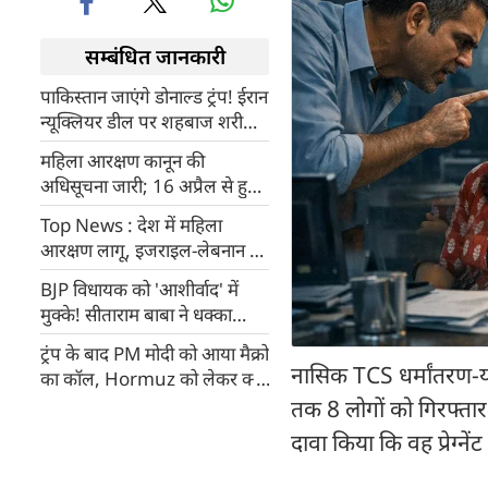
सम्बंधित जानकारी
पाकिस्तान जाएंगे डोनाल्ड ट्रंप! ईरान
न्यूक्लियर डील पर शहबाज शरीफ
और असीम मुनीर की तारीफ
महिला आरक्षण कानून की
अधिसूचना जारी; 16 अप्रैल से हुआ
प्रभावी, विपक्ष ने उठाए सवाल
Top News : देश में महिला
आरक्षण लागू, इजराइल-लेबनान में
10 दिन का सीजफायर
BJP विधायक को 'आशीर्वाद' में
मुक्के! सीताराम बाबा ने धक्का
दिया, माला फेंकी, वीडियो वायरल
ट्रंप के बाद PM मोदी को आया मैक्रो
नासिक TCS धर्मांतरण-यौ
का कॉल, Hormuz को लेकर क्या
हुई प्लानिंग
तक 8 लोगों को गिरफ्तार
दावा किया कि वह प्रेग्ने