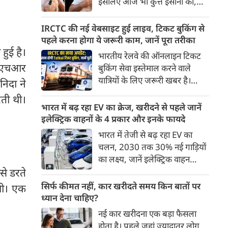
इसलिए आज भी कुत्ते इंसानों को,
पहुंच रहा है।
इंसानों से बेहतर समझते हैं। जब हम
भू-राजनीति से लेकर कृत्रिम
IRCTC की नई वेबसाइट हुई लाइव, टिकट बुकिंग से
बुद्धिमत्ता, जलवायु परिवर्तन से लेकर
पहले करना होगा ये जरूरी काम, जानें पूरा तरीका
क्रिकेट तक हर विषय पर बहस कर
हुई है।
भारतीय रेलवे की ऑनलाइन टिकट
सकते हैं, तो उस जीव पर भी एक
का एचआर
बुकिंग सेवा इस्तेमाल करने वाले
गंभीर चर्चा बनती है जिसने किसी भी
यात्रियों के लिए जरूरी खबर है।
निदा ने
सभ्यता से पहले इंसान का साथ चुना
IRCTC ने अपनी नई टिकट बुकिंग
ती थी।
था। दुर्भाग्य यह है कि आज कुत्तों के
वेबसाइट का बीटा वर्जन लॉन्च कर
भारत में बढ़ रहा EV का क्रेज, खरीदने से पहले जानें
बारे में हमारी राय पशु-चिकित्सकों,
दिया है। करीब 24 साल पुराने
इलेक्ट्रिक वाहनों के 4 प्रकार और इनके फायदे
व्यवहार वैज्ञानिकों या विशेषज्ञों से
इंटरफेस के बाद वेबसाइट को नए
भारत में तेजी से बढ़ रहा EV का
कम... और व्हाट्सऐप यूनिवर्सिटी से
डिजाइन और कई नए फीचर्स के साथ
चलन, 2030 तक 30% नई गाड़ियों
ज़्यादा बनती है।
अपडेट किया गया है।
का लक्ष्य, जानें इलेक्ट्रिक वाहन
े डरते
कितने प्रकार के होते हैं और क्या है
200 अरब रुपए का मौका
सिर्फ कीमत नहीं, कार खरीदते समय किन बातों पर
थी। एक
ध्यान देना चाहिए?
नई कार खरीदना एक बड़ा फैसला
होता है। पहले जहां ज़्यादातर लोग