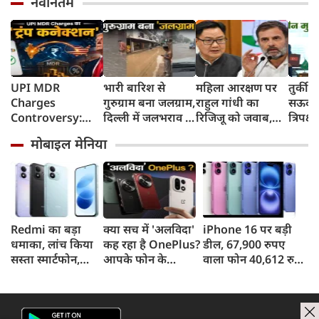
नवीनतम
UPI MDR
भारी बारिश से
महिला आरक्षण पर
तुर्की
Charges
गुरुग्राम बना जलग्राम,
राहुल गांधी का
सऊदी 
Controversy:
दिल्ली में जलभराव से
रिजिजू को जवाब,
त्रिपक्ष
UPI लेनदेन शुल्क में
जगह-जगह जाम
बोले- 2023 का
समझौ
मोबाइल मेनिया
'ट्रंप कनेक्शन' की
कानून बिना शर्त लागू
क्यों हो रही चर्चा?
करें
Redmi का बड़ा
क्या सच में 'अलविदा'
iPhone 16 पर बड़ी
धमाका, लांच किया
कह रहा है OnePlus?
डील, 67,900 रुपए
सस्ता स्मार्टफोन,
आपके फोन के
वाला फोन 40,612 रुपए
8,000mAh बैटरी
अपडेट्स और वारंटी पर
में खरीदने का मौका, ऐसे
और 50MP कैमरा
आया बड़ा अपडेट
मिलेगा डिस्काउंट