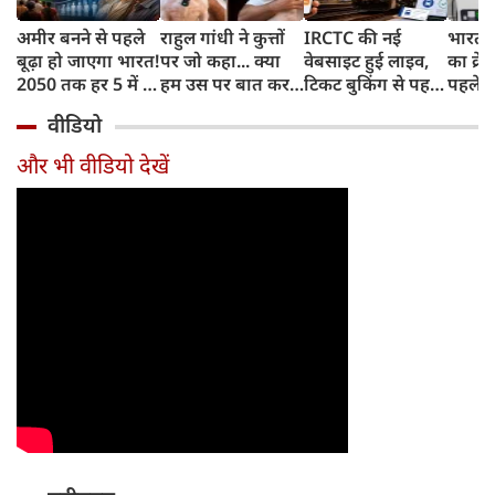
अमीर बनने से पहले
राहुल गांधी ने कुत्तों
IRCTC की नई
भारत म
बूढ़ा हो जाएगा भारत!
पर जो कहा... क्या
वेबसाइट हुई लाइव,
का क्रे
2050 तक हर 5 में 1
हम उस पर बात कर
टिकट बुकिंग से पहले
पहले जा
भारतीय होगा 60
सकते हैं?
करना होगा ये जरूरी
वाहनों 
वीडियो
साल से ज्यादा उम्र का
काम, जानें पूरा
और इन
तरीका
और भी वीडियो देखें