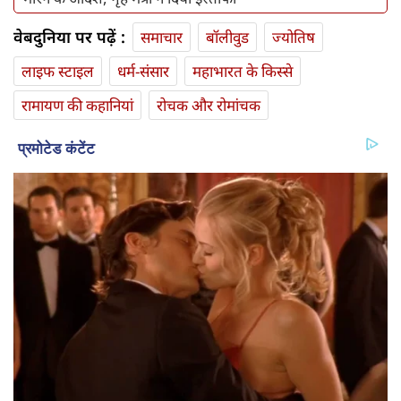
वेबदुनिया पर पढ़ें :
समाचार
बॉलीवुड
ज्योतिष
लाइफ स्‍टाइल
धर्म-संसार
महाभारत के किस्से
रामायण की कहानियां
रोचक और रोमांचक