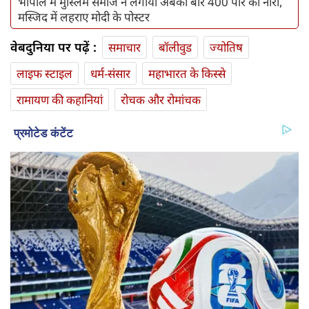
भोपाल में मुस्लिम समाज ने लगाया अबकी बार 400 पार का नारा,
मस्जिद में लहराए मोदी के पोस्टर
वेबदुनिया पर पढ़ें :
समाचार
बॉलीवुड
ज्योतिष
लाइफ स्‍टाइल
धर्म-संसार
महाभारत के किस्से
रामायण की कहानियां
रोचक और रोमांचक