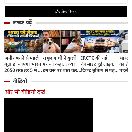
जरूर पढ़ें
अमीर बनने से पहले
राहुल गांधी ने कुत्तों
IRCTC की नई
भारत म
बूढ़ा हो जाएगा भारत!
पर जो कहा... क्या
वेबसाइट हुई लाइव,
का क्रे
2050 तक हर 5 में 1
हम उस पर बात कर
टिकट बुकिंग से पहले
पहले जा
भारतीय होगा 60
सकते हैं?
करना होगा ये जरूरी
वाहनों 
वीडियो
साल से ज्यादा उम्र का
काम, जानें पूरा
और इन
तरीका
और भी वीडियो देखें