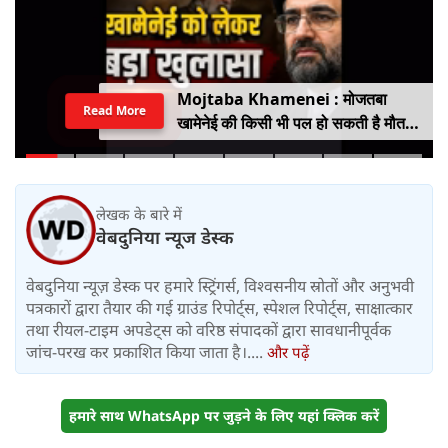
Mojtaba Khamenei : मोजतबा
Read More
खामेनेई की किसी भी पल हो सकती है मौत,
इजराइली मीडिया के दावे के बीच सामने आया
वीडियो, कैसी है ईरान के सुप्रीम लीडर की
हालत
लेखक के बारे में
वेबदुनिया न्यूज डेस्क
वेबदुनिया न्यूज़ डेस्क पर हमारे स्ट्रिंगर्स, विश्वसनीय स्रोतों और अनुभवी
पत्रकारों द्वारा तैयार की गई ग्राउंड रिपोर्ट्स, स्पेशल रिपोर्ट्स, साक्षात्कार
तथा रीयल-टाइम अपडेट्स को वरिष्ठ संपादकों द्वारा सावधानीपूर्वक
जांच-परख कर प्रकाशित किया जाता है।....
और पढ़ें
हमारे साथ WhatsApp पर जुड़ने के लिए यहां क्लिक करें