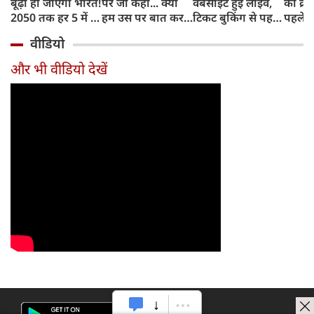
बूढ़ा हो जाएगा भारत!
पर जो कहा... क्या
वेबसाइट हुई लाइव,
का क्रे
2050 तक हर 5 में 1
हम उस पर बात कर
टिकट बुकिंग से पहले
पहले जा
भारतीय होगा 60
सकते हैं?
करना होगा ये जरूरी
वाहनों 
वीडियो
साल से ज्यादा उम्र का
काम, जानें पूरा
और इन
तरीका
और भी वीडियो देखें