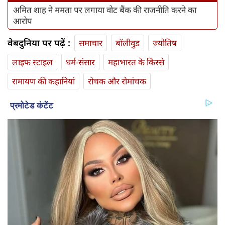
अमित शाह ने ममता पर लगाया वोट बैंक की राजनीति करने का
आरोप
वेबदुनिया पर पढ़ें :
समाचार
बॉलीवुड
ज्योतिष
लाइफ स्‍टाइल
धर्म-संसार
महाभारत के किस्से
रामायण की कहानियां
रोचक और रोमांचक