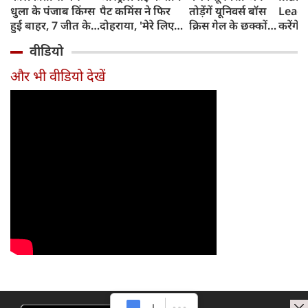
धुला के पंजाब किंग्स
पैट कमिंस ने फिर
तोड़ेंगें यूनिवर्स बॉस
Leagu
हुई बाहर, 7 जीत के
दोहराया, 'मेरे लिए
क्रिस गेल के छक्कों
करेंगे
बाद 6 हार
देश पहले IPL बाद में'
का रिकॉर्ड
शामिल 
वीडियो
टीम में
और भी वीडियो देखें