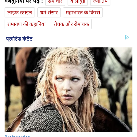
वेबदुनिया पर पढ़ें :
समाचार
बॉलीवुड
ज्योतिष
लाइफ स्‍टाइल
धर्म-संसार
महाभारत के किस्से
रामायण की कहानियां
रोचक और रोमांचक