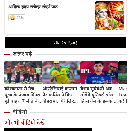
ज़रूर पढ़ें
कोलकाता से मैच
ऑस्ट्रेलियाई कप्तान
वैभव सूर्यवंशी अब
Madh
धुला के पंजाब किंग्स
पैट कमिंस ने फिर
तोड़ेंगें यूनिवर्स बॉस
Leagu
हुई बाहर, 7 जीत के
दोहराया, 'मेरे लिए
क्रिस गेल के छक्कों
करेंगे
बाद 6 हार
देश पहले IPL बाद में'
का रिकॉर्ड
शामिल 
वीडियो
टीम में
और भी वीडियो देखें