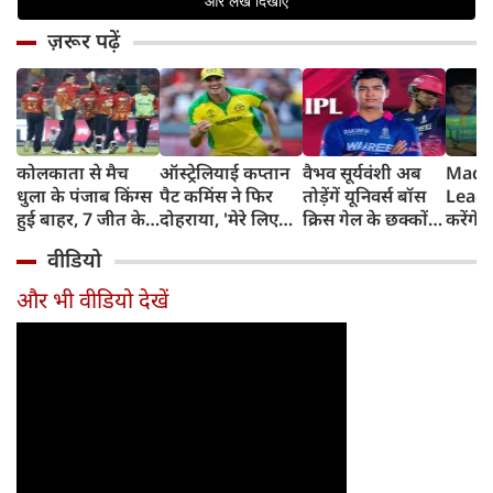
ज़रूर पढ़ें
कोलकाता से मैच
ऑस्ट्रेलियाई कप्तान
वैभव सूर्यवंशी अब
Madh
धुला के पंजाब किंग्स
पैट कमिंस ने फिर
तोड़ेंगें यूनिवर्स बॉस
Leagu
हुई बाहर, 7 जीत के
दोहराया, 'मेरे लिए
क्रिस गेल के छक्कों
करेंगे
बाद 6 हार
देश पहले IPL बाद में'
का रिकॉर्ड
शामिल 
वीडियो
टीम में
और भी वीडियो देखें