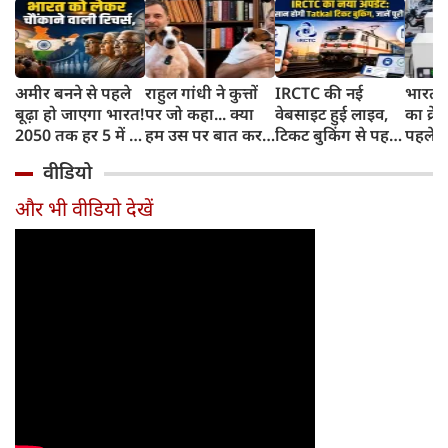
अमीर बनने से पहले
राहुल गांधी ने कुत्तों
IRCTC की नई
भारत म
बूढ़ा हो जाएगा भारत!
पर जो कहा... क्या
वेबसाइट हुई लाइव,
का क्रे
2050 तक हर 5 में 1
हम उस पर बात कर
टिकट बुकिंग से पहले
पहले जा
भारतीय होगा 60
सकते हैं?
करना होगा ये जरूरी
वाहनों 
वीडियो
साल से ज्यादा उम्र का
काम, जानें पूरा
और इन
तरीका
और भी वीडियो देखें