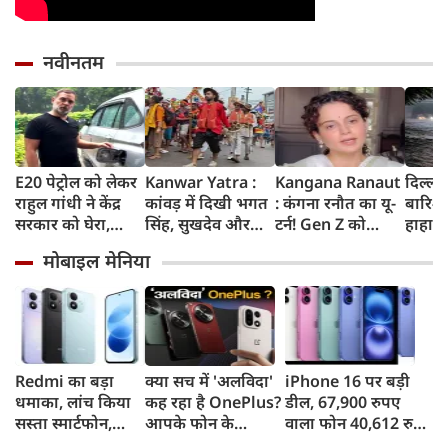
नवीनतम
E20 पेट्रोल को लेकर
Kanwar Yatra :
Kangana Ranaut
दिल्ली
राहुल गांधी ने केंद्र
कांवड़ में दिखी भगत
: कंगना रनौत का यू-
बारिश 
सरकार को घेरा,
सिंह, सुखदेव और
टर्न! Gen Z को
हाहाका
कहा- बहुत बड़ा मुद्दा,
राजगुरु की
बताया भारत की
में जलभ
मोबाइल मेनिया
लोगों की गाड़ियां हो
अमरगाथा,
'सबसे बड़ी ताकत',
जाम में
रहीं खराब, BJP ने
शिवभक्तों ने अनोखे
कुछ दिन पहले
सड़कों
बताया खराब
अंदाज में दी
प्रदर्शनकारियों को
तक पा
पटकथा
श्रद्धांजलि
कहा था 'जेनरेशन
गटर'
Redmi का बड़ा
क्या सच में 'अलविदा'
iPhone 16 पर बड़ी
धमाका, लांच किया
कह रहा है OnePlus?
डील, 67,900 रुपए
सस्ता स्मार्टफोन,
आपके फोन के
वाला फोन 40,612 रुपए
8,000mAh बैटरी
अपडेट्स और वारंटी पर
में खरीदने का मौका, ऐसे