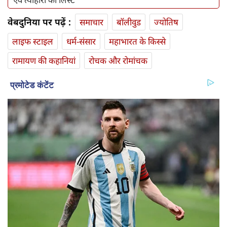
वेबदुनिया पर पढ़ें :
समाचार
बॉलीवुड
ज्योतिष
लाइफ स्‍टाइल
धर्म-संसार
महाभारत के किस्से
रामायण की कहानियां
रोचक और रोमांचक