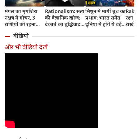
मंगल का मृगशिरा
Rationalism: सत्य
मिथुन में मार्गी बुध का
Rakhi
नक्षत्र में गोचर, 3
की वैज्ञानिक खोज:
प्रभाव: भारत समेत
रक्षा ब
राशियों को रहना
देकार्त का बुद्धिवाद
दुनिया में होंगे ये बड़े
राखी ब
होगा 12 अगस्त तक
और आधुनिक दर्शन
बदलाव
मुहूर्त?
वीडियो
सावधान
का जन्म
और भी वीडियो देखें