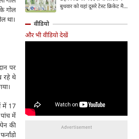
हिस्सा रहे माधव तिवारी इस समय
बुधवार को यहां दूसरे टेस्ट क्रिकेट मैच
के गोल
मध्य प्रदेश के सबसे चर्चित युवा
में पाकिस्तान को 78 रन से हराकर
क्रिकेटरों में से एक हैं।
ोल था।
श्रृंखला में 2-0 से क्लीन स्वीप किया।
वीडियो
पाकिस्तान की टीम 437 रन के लक्ष्य
और भी वीडियो देखें
का पीछा करते हुए 358 रन पर
आउट हो गई। बांग्लादेश ने पहला
टेस्ट मैच 104 रन से जीता था।
ैदान पर
 रहे थे
 गया।
 में 17
ांच में
पेन की
र्नांडो