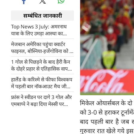
सम्बंधित जानकारी
Top News 3 July: अमरनाथ
यात्रा के लिए उमड़ा आस्था का
सैलाब, उत्तर भारत को गर्मी से राहत
मेजबान अमेरिका पहुंचा क्वार्टर
फाइनल, बोस्निया-हर्जेगोविना को 2
गोलों से रौंदा
1 गोल से पिछड़ने के बाद हैरी कैन
के दोहरे प्रहार से एतिहासिक वापसी
कर जीता इंग्लैंड
हालैंड के करिश्मे से फीफा विश्वकप
में पहली बार नॉकआउट मैच जीता
नॉर्वे
फ्रांस ने स्वीडन पर दागे 3 गोल और
मिकेल ओयार्सबल के दो 
एमबाप्पे ने बढ़ा दिया मेस्सी पर
दबाव, जाने कैसे
को 3-0 से हराकर टूर्नाम
बाद पहली बार है जब स
गुरुवार रात खेले गये इ