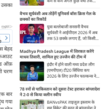
कम से कम अगले कुछ वर्षों तक
अब उसका
ऑस्ट्रेलियाई क्रिकेट उनकी पहली
प्राथमिकता होगी। यह बयान उस चर्चा
वैभव सूर्यवंशी अब तोड़ेंगें यूनिवर्स बॉस क्रिस गेल के
के बीच आया है, जिसमें कहा जा रहा
छक्कों का रिकॉर्ड
है कि ऑस्ट्रेलिया के कुछ बड़े खिलाड़ी
युवा बल्लेबाजी सनसनी वैभव
IPL से आगे बढ़कर अन्य फ्रेंचाइजी
सूर्यवंशी ने आईपीएल 2026 में अब
क्रिकेट खेलने के लिए राष्ट्रीय टीम से
तक 53 छक्के लगाए हैं, जो किसी
दूरी बना सकते हैं।
भी बल्लेबाज़ द्वारा किसी भी टी 20
ास बेहद
टूर्नामेंट में दूसरे सबसे ज़्यादा हैं। सबसे
Madhya Pradesh League में शिरकत करेंगे
नॉकआउट
ज़्यादा 59 छक्के क्रिस गेल ने
माधव तिवारी, शामिल हुए उज्जैन की टीम में
आईपीएल 2012 में लगाए थे।
उंड ऑफ़
इंदौर में होने वाली मध्य प्रदेश लीग
सूर्यवंशी की नज़रें अब गेल के रिकॉर्ड
(एमपीएल) टी20 सिंधिया कप
इसी चरण
पर होंगी।
2026 के लिए उज्जैन फाल्कन्स ने
अपनी टीम की घोषणा कर दी है,
जिसमें युवा ऑलराउंडर माधव तिवारी
78 रनों से पाकिस्तान को दूसरा टेस्ट हराकर बांग्लादेश
एक बार
सबसे बड़े आकर्षण के रूप में
ने 2-0 से किया क्लीन स्वीप
उभरकर सामने आए हैं। इंडियन
ुंच गया
BANvsPAK ताइजुल इस्लाम के
प्रीमियर लीग में दिल्ली कैपिटल्स का
छह विकेट की मदद से बांग्लादेश ने
हला गोल