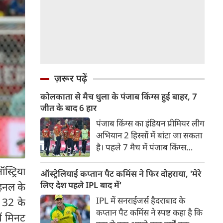
ज़रूर पढ़ें
कोलकाता से मैच धुला के पंजाब किंग्स हुई बाहर, 7
जीत के बाद 6 हार
पंजाब किंग्स का इंडियन प्रीमियर लीग
अभियान 2 हिस्सों में बांटा जा सकता
है। पहले 7 मैच में पंजाब किंग्स
अविजित रही अगले 6 मुकाबले में
्ट्रिया
उसे हार का सामना करना पड़ा इसके
ऑस्ट्रेलियाई कप्तान पैट कमिंस ने फिर दोहराया, 'मेरे
बाद अंतिम मैच वह जरूर जीती
लिए देश पहले IPL बाद में'
ाइनल के
लेकिन तब तक उसकी किस्मत
IPL में सनराईजर्स हैदराबाद के
 32 के
लखनऊ के हाथ लिखी गई थी।
कप्तान पैट कमिंस ने स्पष्ट कहा है कि
ें मिनट