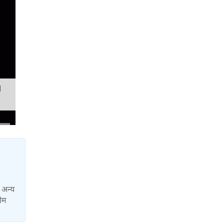
M
ा अन्य
टीम