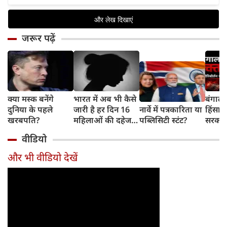
जरूर पढ़ें
क्या मस्क बनेंगे
भारत में अब भी कैसे
बंगाल 
दुनिया के पहले
जारी है हर दिन 16
नार्वे में पत्रकारिता या
हिंसा 
खरबपति?
महिलाओं की दहेज
पब्लिसिटी स्टंट?
सरकार 
हत्या?
चुनौती
वीडियो
और भी वीडियो देखें