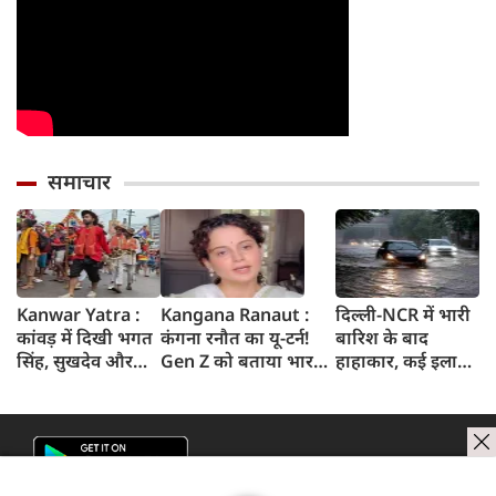
समाचार
Kanwar Yatra :
Kangana Ranaut :
दिल्ली-NCR में भारी
कांवड़ में दिखी भगत
कंगना रनौत का यू-टर्न!
बारिश के बाद
सिंह, सुखदेव और
Gen Z को बताया भारत
हाहाकार, कई इलाकों
राजगुरु की
की 'सबसे बड़ी ताकत',
में जलभराव, घंटों
अमरगाथा,
कुछ दिन पहले
जाम में फंसे लोग,
शिवभक्तों ने अनोखे
प्रदर्शनकारियों को कहा
सड़कों पर भरा कमर
अंदाज में दी
था 'जेनरेशन गटर'
तक पानी
श्रद्धांजलि