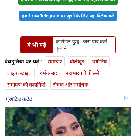
हमारे साथ Telegram पर जुड़ने के लिए यहां क्लिक करें
कारगिल युद्ध : जरा याद करो
ये भी पढ़ें
कुर्बानी
वेबदुनिया पर पढ़ें :
समाचार
बॉलीवुड
ज्योतिष
लाइफ स्‍टाइल
धर्म-संसार
महाभारत के किस्से
रामायण की कहानियां
रोचक और रोमांचक