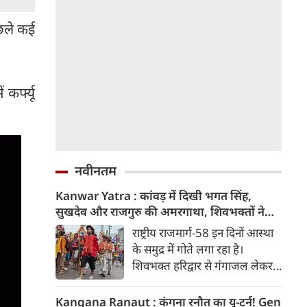
िछले कई
कर्फ्यू
नवीनतम
Kanwar Yatra : कांवड़ में दिखी भगत सिंह,
सुखदेव और राजगुरु की अमरगाथा, शिवभक्तों ने
अनोखे अंदाज में दी श्रद्धांजलि
राष्ट्रीय राजमार्ग-58 इन दिनों आस्था
के समुद्र में गोते लगा रहा है।
शिवभक्त हरिद्वार से गंगाजल लेकर
अपने-अपने गंतव्य की तरफ बढ़ रहे
है। लाखों शिवभक्तों के बीच रंग-
Kangana Ranaut : कंगना रनौत का यू-टर्न! Gen