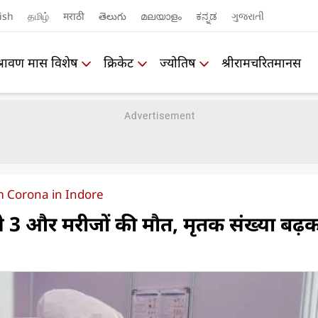
ish
தமிழ்
मराठी
తెలుగు
മലയാളം
ಕನ್ನಡ
ગુજરાતી
श्रावण मास विशेष
क्रिकेट
ज्योतिष
श्रीरामचरितमानस
m Corona in Indore
ा से 3 और मरीजों की मौत, मृतक संख्या बढ़