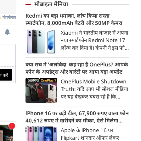
साकार करने के उद्देश्य से योगी
मोबाइल मेनिया
सरकार सभी उच्च शिक्षण संस्थानों में
Redmi का बड़ा धमाका, लांच किया सस्ता
व्यापक नशामुक्ति अभियान
स्मार्टफोन, 8,000mAh बैटरी और 50MP कैमरा
चलाएगी। विधानसभा परिसर में उच्च
शिक्षा मंत्री योगेंद्र उपाध्याय की
Xiaomi ने भारतीय बाजार में अपना
अध्यक्षता में प्रदेश के सभी राजकीय
नया स्मार्टफोन Redmi Note 17
विश्वविद्यालयों के कुलसचिवों एवं
लॉन्च कर दिया है। कंपनी ने इस फोन
परीक्षा नियंत्रकों की महत्वपूर्ण बैठक
को TrueColour AMOLED
आयोजित की गई।
डिस्प्ले, 8,000mAh की बड़ी बैटरी
क्या सच में 'अलविदा' कह रहा है OnePlus? आपके
और Qualcomm Snapdragon
फोन के अपडेट्स और वारंटी पर आया बड़ा अपडेट
चिपसेट के साथ पेश किया है। फोन में
OnePlus Mobile Shutdown
50MP का मेन कैमरा दिया गया है।
Truth: यदि आप भी सोशल मीडिया
इसके अलावा Redmi Note 17 में
पर यह देखकर घबरा रहे हैं कि
Corning Gorilla Glass 7i
"OnePlus मोबाइल बंद हो रहा है",
प्रोटेक्शन, IP65 रेटिंग और मजबूत
तो थोड़ा ठहरिए! टेक वर्ल्ड में किसी
iPhone 16 पर बड़ी डील, 67,900 रुपए वाला फोन
चेसिस जैसे फीचर्स मिलते हैं।
समय 'फ्लैगशिप किलर' के नाम से
40,612 रुपए में खरीदने का मौका, ऐसे मिलेगा
मशहूर इस ब्रांड को लेकर इंटरनेट पर
डिस्काउंट
Apple के iPhone 16 पर
लगातार कयासबाजी का दौर जारी है।
Flipkart शानदार ऑफर लेकर