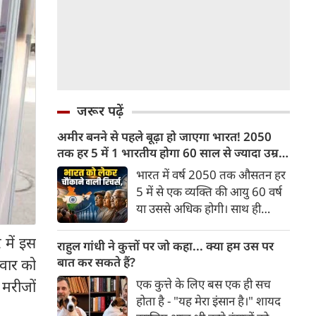
जरूर पढ़ें
अमीर बनने से पहले बूढ़ा हो जाएगा भारत! 2050
तक हर 5 में 1 भारतीय होगा 60 साल से ज्यादा उम्र
का
भारत में वर्ष 2050 तक औसतन हर
5 में से एक व्यक्ति की आयु 60 वर्ष
या उससे अधिक होगी। साथ ही
लगभग 10 में से 7 बुजुर्ग ग्रामीण
 में इस
भारत में रहेंगे। ‘ट्रांसफॉर्म रूरल
राहुल गांधी ने कुत्तों पर जो कहा... क्या हम उस पर
इंडिया’ (टीआरआई) की रिचर्स के
बात कर सकते हैं?
िवार को
अनुसार भारत विकसित देशों के
एक कुत्ते के लिए बस एक ही सच
 मरीजों
विपरीत समृद्ध बनने से पहले ही वृद्ध
होता है - "यह मेरा इंसान है।" शायद
होती आबादी वाले देश की श्रेणी में