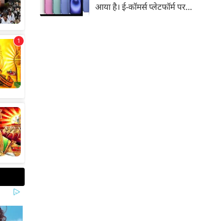
आया है। ई-कॉमर्स प्लेटफॉर्म पर
iPhone 16 के 128GB मॉडल की
कीमत सीधे डिस्काउंट के बाद
67,900 रुपए हो गई है। वहीं, अगर
ग्राहक एक्सचेंज ऑफर और चुनिंदा
बैंक कार्ड के डिस्काउंट का फायदा
उठाते हैं, तो इस फोन को प्रभावी तौर
पर सिर्फ 40,612 रुप में खरीदा जा
सकता है।