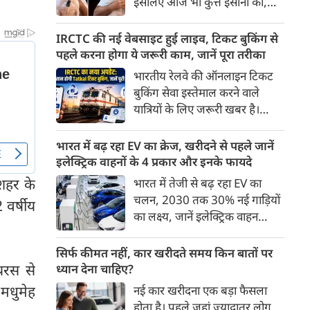
इसलिए आज भी कुत्ते इंसानों को,
पहुंच रहा है।
इंसानों से बेहतर समझते हैं। जब हम
भू-राजनीति से लेकर कृत्रिम
IRCTC की नई वेबसाइट हुई लाइव, टिकट बुकिंग से
बुद्धिमत्ता, जलवायु परिवर्तन से लेकर
पहले करना होगा ये जरूरी काम, जानें पूरा तरीका
क्रिकेट तक हर विषय पर बहस कर
भारतीय रेलवे की ऑनलाइन टिकट
सकते हैं, तो उस जीव पर भी एक
बुकिंग सेवा इस्तेमाल करने वाले
गंभीर चर्चा बनती है जिसने किसी भी
यात्रियों के लिए जरूरी खबर है।
सभ्यता से पहले इंसान का साथ चुना
IRCTC ने अपनी नई टिकट बुकिंग
था। दुर्भाग्य यह है कि आज कुत्तों के
वेबसाइट का बीटा वर्जन लॉन्च कर
भारत में बढ़ रहा EV का क्रेज, खरीदने से पहले जानें
बारे में हमारी राय पशु-चिकित्सकों,
दिया है। करीब 24 साल पुराने
इलेक्ट्रिक वाहनों के 4 प्रकार और इनके फायदे
व्यवहार वैज्ञानिकों या विशेषज्ञों से
इंटरफेस के बाद वेबसाइट को नए
 शहर के
भारत में तेजी से बढ़ रहा EV का
कम... और व्हाट्सऐप यूनिवर्सिटी से
डिजाइन और कई नए फीचर्स के साथ
चलन, 2030 तक 30% नई गाड़ियों
ज़्यादा बनती है।
 वर्षीय
अपडेट किया गया है।
का लक्ष्य, जानें इलेक्ट्रिक वाहन
कितने प्रकार के होते हैं और क्या है
200 अरब रुपए का मौका
सिर्फ कीमत नहीं, कार खरीदते समय किन बातों पर
यरस से
ध्यान देना चाहिए?
 मधुमेह
नई कार खरीदना एक बड़ा फैसला
होता है। पहले जहां ज़्यादातर लोग