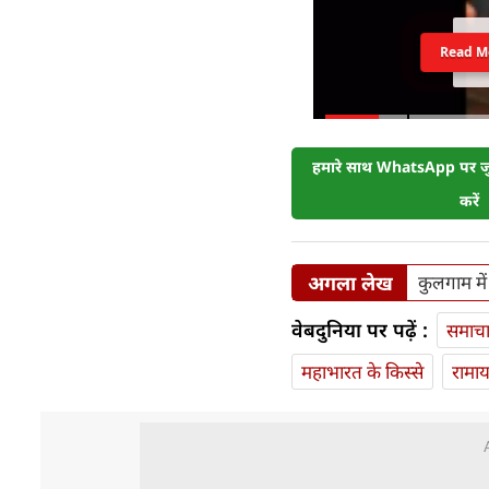
Read M
हमारे साथ WhatsApp पर जुड
करें
अगला लेख
कुलगाम में
वेबदुनिया पर पढ़ें :
समाच
महाभारत के किस्से
रामा