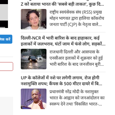
बिरंगी और आकर्षक कांवड़ें हर किसी
Z को बताया भारत की 'सबसे बड़ी ताकत', कुछ दिन
का ध्यान बरबस अपनी ओर खींच रही
पहले प्रदर्शनकारियों को कहा था 'जेनरेशन गटर'
राष्ट्रीय स्वयंसेवक संघ (RSS) प्रमुख
हैं। लेकिन ऐसे में जब शिव चौक से
मोहन भागवत द्वारा हालिया कॉकरोच
एक गुजरी कांवड़ ने लोगों के दिलों को
जनता पार्टी (CJP) के नेतृत्व वाले
गहराई तक छू लिया। यह केवल
प्रदर्शनों में Gen Z की भूमिका को
कांवड़ नहीं थी, बल्कि देश की
समर्थन दिए जाने के एक दिन बाद
दिल्ली-NCR में भारी बारिश के बाद हाहाकार, कई
िक करें
आजादी के अमर सेनानियों को
बीजेपी सांसद और अभिनेत्री कंगना
इलाकों में जलभराव, घंटों जाम में फंसे लोग, सड़कों
समर्पित एक चलती-फिरती श्रद्धांजलि
रनौत ने अपने पहले के बयान पर
पर भरा कमर तक पानी
राजधानी दिल्ली और आसपास के
थी।
सफाई दी। उन्होंने अब Gen Z को
एनसीआर इलाकों में शुक्रवार को हुई
भारत की ‘सबसे बड़ी ताकत’ बताया
भारी बारिश के बाद जनजीवन बुरी
है। कंगना ने कहा कि कुछ लोगों के
तरह प्रभावित हुआ। दिल्ली, नोएडा
व्यवहार के आधार पर पूरी पीढ़ी को
और गाजियाबाद के कई इलाकों में
UP के कॉलेजों में नशे पर लगेगी लगाम, रोज होगी
गलत ठहराना उचित नहीं है। उन्होंने
सड़कें पानी से लबालब हो गईं,
नशामुक्ति शपथ; कैंपस के 500 मीटर दायरे में बिक्री
कहा कि Gen Z सरकार का हिस्सा है
जिसके चलते कई प्रमुख मार्गों पर
पर सख्ती
प्रधानमंत्री नरेंद्र मोदी के नशामुक्त
और इसी पीढ़ी के जनादेश की वजह
लंबा ट्रैफिक जाम लग गया। भारी
भारत के आह्वान को जनआंदोलन का
से मौजूदा सरकार लंबे समय से सत्ता
बारिश के कारण लोगों को अपने
स्वरूप देने तथा 'विकसित भारत-
में है।
गंतव्य तक पहुंचने में काफी परेशानी
विकसित उत्तर प्रदेश' के संकल्प को
का सामना करना पड़ा।