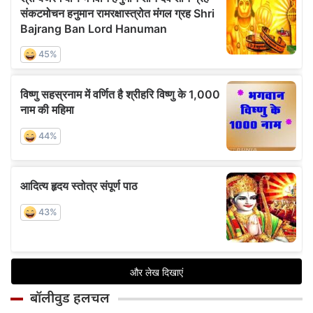
बॉलीवुड हलचल