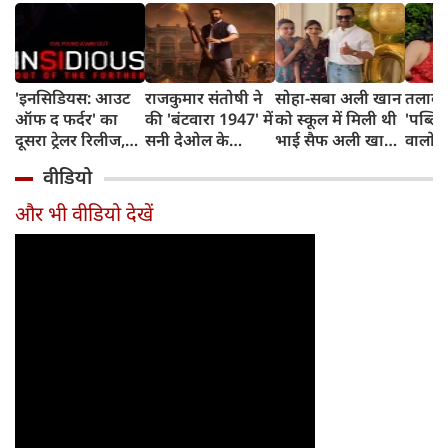
'इनसिडियस: आउट
राजकुमार संतोषी ने
सोहा-सबा अली खान
तलाक 
ऑफ द फर्दर' का
की 'बंटवारा 1947' में
को स्कूल में मिली थी
'पब्लिस
दूसरा ट्रेलर रिलीज,
सनी देओल के
भाई सैफ अली खान
वालों 
अब तक का सबसे
किरदार की
और अमृता सिंह की
आकांक्
वीडियो
डरावना चैप्टर लेकर
सुपरहीरोज़ से तुलना,
शादी की खबर,
बोलीं-
लौट रही हॉरर
कही यह बात
बताया चौंकाने वाला
टूटी श
और भी वीडियो देखें
फ्रैंचाइजी
किस्सा
नहीं ब