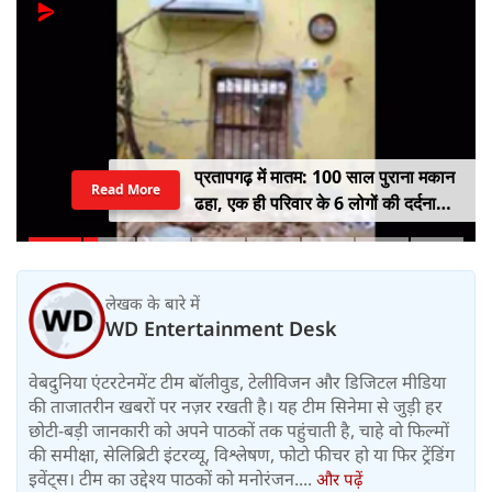
प्रतापगढ़ में मातम: 100 साल पुराना मकान
Read More
ढहा, एक ही परिवार के 6 लोगों की दर्दनाक
मौत
लेखक के बारे में
WD Entertainment Desk
वेबदुनिया एंटरटेनमेंट टीम बॉलीवुड, टेलीविजन और डिजिटल मीडिया
की ताजातरीन खबरों पर नज़र रखती है। यह टीम सिनेमा से जुड़ी हर
छोटी-बड़ी जानकारी को अपने पाठकों तक पहुंचाती है, चाहे वो फिल्मों
की समीक्षा, सेलिब्रिटी इंटरव्यू, विश्लेषण, फोटो फीचर हो या फिर ट्रेंडिंग
इवेंट्स। टीम का उद्देश्य पाठकों को मनोरंजन....
और पढ़ें