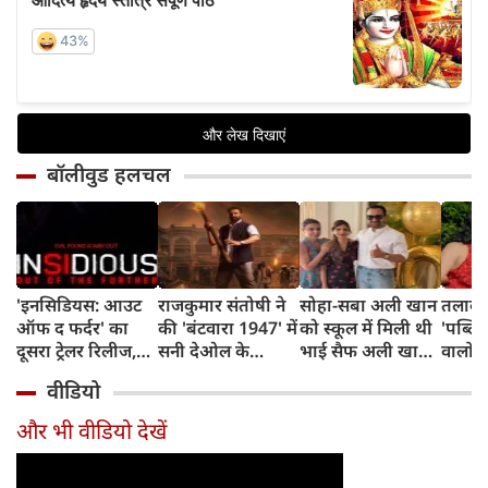
बॉलीवुड हलचल
'इनसिडियस: आउट
राजकुमार संतोषी ने
सोहा-सबा अली खान
तलाक 
ऑफ द फर्दर' का
की 'बंटवारा 1947' में
को स्कूल में मिली थी
'पब्लिस
दूसरा ट्रेलर रिलीज,
सनी देओल के
भाई सैफ अली खान
वालों 
अब तक का सबसे
किरदार की
और अमृता सिंह की
आकांक्
वीडियो
डरावना चैप्टर लेकर
सुपरहीरोज़ से तुलना,
शादी की खबर,
बोलीं-
लौट रही हॉरर
कही यह बात
बताया चौंकाने वाला
टूटी श
और भी वीडियो देखें
फ्रैंचाइजी
किस्सा
नहीं ब