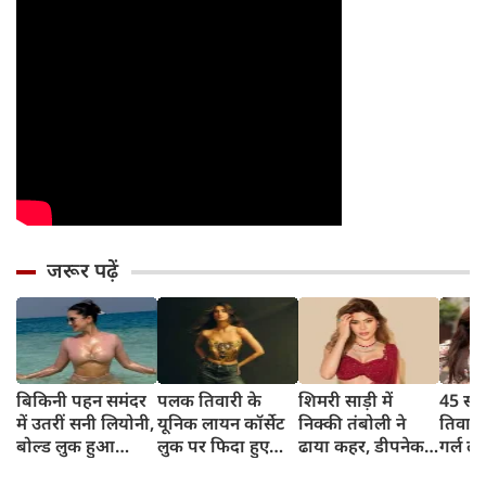
जरूर पढ़ें
बिकिनी पहन समंदर
पलक तिवारी के
शिमरी साड़ी में
45 साल
में उतरीं सनी लियोनी,
यूनिक लायन कॉर्सेट
निक्की तंबोली ने
तिवार
बोल्ड लुक हुआ
लुक पर फिदा हुए
ढाया कहर, डीपनेक
गर्ल ल
वायरल
फैंस, देखिए एक्ट्रेस
ब्लाउज पहन लगाया
अंदाज 