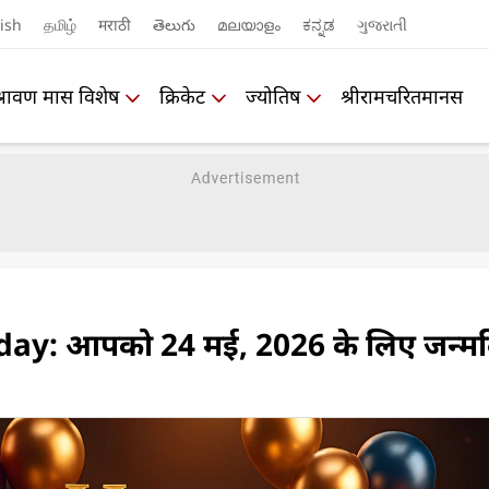
ish
தமிழ்
मराठी
తెలుగు
മലയാളം
ಕನ್ನಡ
ગુજરાતી
श्रावण मास विशेष
क्रिकेट
ज्योतिष
श्रीरामचरितमानस
ay: आपको 24 मई, 2026 के लिए जन्म