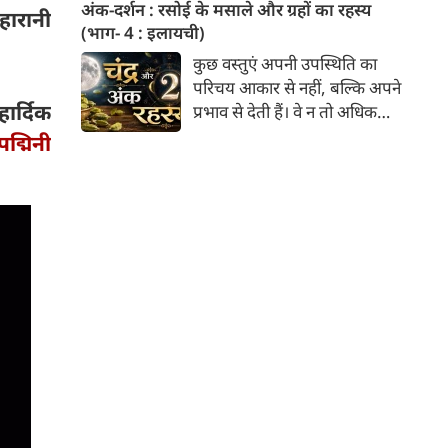
लेने वाले हैं? ज्योतिष और पंचांग के
अंक-दर्शन : रसोई के मसाले और ग्रहों का रहस्य
हारानी
अनुसार, किसी भी शुभ कार्य को सही
(भाग- 4 : इलायची)
मुहूर्त में करने से सफलता की
कुछ वस्तुएं अपनी उपस्थिति का
संभावना बढ़ जाती है। 'वेबदुनिया'
परिचय आकार से नहीं, बल्कि अपने
आपके लिए लेकर आया है 06
र्दिक
प्रभाव से देती हैं। वे न तो अधिक
अगस्‍त, 2026 का विशेष पंचांग और
स्थान घेरती हैं और न ही स्वयं को
्मिनी
शुभ-अशुभ मुहूर्त।
प्रमुखता से प्रस्तुत करती हैं, फिर भी
उनके बिना संपूर्ण अनुभव अधूरा
लगता है। भारतीय रसोई की छोटी-सी
इलायची भी ऐसी ही एक अद्भुत देन
है। उसका आकार भले ही छोटा हो,
किंतु उसकी सुगंध भोजन, पेय और
प्रसाद-तीनों को एक अलग पहचान
प्रदान कर देती है। यही कारण है कि
भारतीय संस्कृति में सुगंध को केवल
इंद्रियों का विषय नहीं, बल्कि मन,
स्मृति और भावनाओं से जुड़ा एक
सूक्ष्म अनुभव माना गया है।