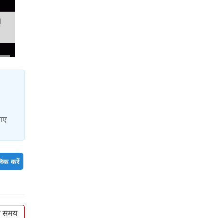
M
 गए
िक करें
भ समय