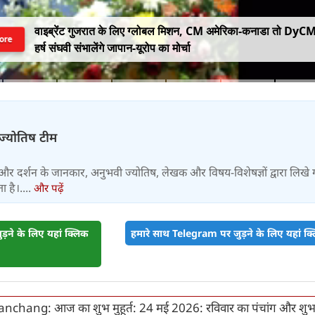
वाइब्रेंट गुजरात के लिए ग्लोबल मिशन, CM अमेरिका-कनाडा तो DyC
ore
हर्ष संघवी संभालेंगे जापान-यूरोप का मोर्चा
-ज्योतिष टीम
और दर्शन के जानकार, अनुभवी ज्योतिष, लेखक और विषय-विशेषज्ञों द्वारा लिखे
 है।....
और पढ़ें
़ने के लिए यहां क्लिक
हमारे साथ Telegram पर जुड़ने के लिए यहां क्ल
anchang: आज का शुभ मुहूर्त: 24 मई 2026: रविवार का पंचांग और शु