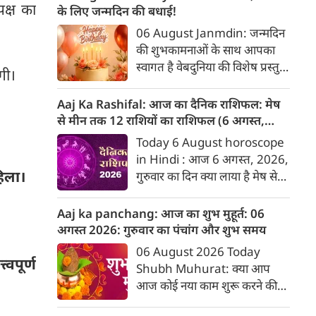
पक्ष का
मुख्य रूप से 4 राशियों के लिए
के लिए जन्मदिन की बधाई!
स्वर्णिम समय की शुरुआत होती है। ये
06 August Janmdin: जन्मदिन
राशियां हैं- मेष राशि, सिंह राशि, धनु
की शुभकामनाओं के साथ आपका
राशि और कुंभ राशि।
स्वागत है वेबदुनिया की विशेष प्रस्तुति
ेगी।
में। यह कॉलम नियमित रूप से उन
पाठकों के व्यक्तित्व और भविष्य के
Aaj Ka Rashifal: आज का दैनिक राशिफल: मेष
बारे में जानकारी देगा जिनका उस
से मीन तक 12 राशियों का राशिफल (6 अगस्‍त,
दिनांक को जन्मदिन होगा। पेश है
2026)
Today 6 August horoscope
दिनांक 6 को जन्मे व्यक्तियों के बारे
in Hindi : आज 6 अगस्‍त, 2026,
में जानकारी :
हिला।
गुरुवार का दिन क्या लाया है मेष से
लेकर मीन राशि के लिए, यहां जानें
डेली होरोस्कोप के अनुसार वेबदुनिया
Aaj ka panchang: आज का शुभ मुहूर्त: 06
पर दैनिक राशिफल के बारे में एकदम
अगस्‍त 2026: गुरुवार का पंचांग और शुभ समय
सटीक जानकारी...
06 August 2026 Today
वपूर्ण
Shubh Muhurat: क्या आप
आज कोई नया काम शुरू करने की
सोच रहे हैं? या कोई महत्वपूर्ण निर्णय