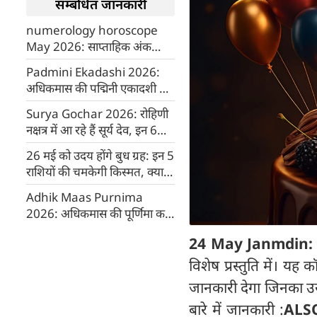
सम्बंधित जानकारी
numerology horoscope
May 2026: साप्ताहिक अंक
राशिफल (25 से 31 मई): जानें
Padmini Ekadashi 2026:
आपके भाग्य और जीवन की दिशा
अधिकमास की पद्मिनी एकादशी की
5 खास बातें, जानिए व्रत रखने के 5
Surya Gochar 2026: रोहिणी
नियम
नक्षत्र में आ रहे हैं सूर्य देव, इन 6
राशि वालों के शुरू होंगे अच्छे दिन
26 मई को उदय होंगे बुध ग्रह: इन 5
राशियों की चमकेगी किस्मत, क्या
आपकी राशि भी है शामिल?
Adhik Maas Purnima
2026: अधिकमास की पूर्णिमा कब
है, क्या है इसका महत्व?
24 May Janmdin
विशेष प्रस्तुति में। यह
जानकारी देगा जिनका उस 
बारे में जानकारी :
ALS