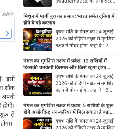
(Mathematics) की तरह सटीक,
अकाट्य और संदेह से परे बनाया
जाए। वे एक ऐसा सार्वभौमिक सत्य
मिथुन में मार्गी बुध का प्रभाव: भारत समेत दुनिया में
खोजना चाहते थे, जिस पर कोई भी
होंगे ये बड़े बदलाव
प्रश्नचिह्न न लगा सके। इसी विचार ने
वृषभ राशि के मंगल का 24 जुलाई
बुद्धिवाद (Rationalism) की नींव
2026 को रोहिणी नक्षत्र से मृगशिरा
रखी। आइए, देकार्त के इस अद्भुत
नक्षत्र में गोचर होगा, जहां वे 12
दार्शनिक चिंतन के 4 प्रमुख स्तंभों को
अगस्त तक रहेंगे। ज्योतिष की दुनिया
गहराई से समझते हैं।
में एक बड़ा हलचल भरा मोड़ आ चुका
मंगल का मृगशिरा नक्षत्र में प्रवेश, 12 राशियों में
है- बुध ग्रह अपनी ही प्रिय राशि मिथुन
किसकी चमकेगी किस्मत और किसे रहना होगा
में सीधे (मार्गी) चलने लगे हैं। अब जब
सावधान?
वृषभ राशि के मंगल का 24 जुलाई
ै। इसी
बुद्धि और संवाद का कारक ग्रह सीधी
2026 को रोहिणी नक्षत्र से मृगशिरा
का शौक
चाल चलेगा, तो जाहिर है आपकी
नक्षत्र में गोचर होगा, जहां वे 12
सोच, बातचीत और फैसलों की रफ्तार
प अपनी
अगस्त तक रहेंगे। मंगल के इस नक्षत्र
भी बदल जाएगी।
परिवर्तन के चलते मेष से लेकर मीन
पी होगी।
मंगल का मृगशिरा नक्षत्र में प्रवेश, 5 राशियों के शुरू
तक किन राशियों के लिए शुभ और
होंगे अच्छे दिन; धन-करियर में मिल सकता है बड़ा
ुक्र से
किनके लिए है अशुभ। ज्योतिष शास्त्र
लाभ
वृषभ राशि के मंगल का 24 जुलाई
 होगा।
में मंगल को ऊर्जा, साहस, पराक्रम
2026 को रोहिणी नक्षत्र से मृगशिरा