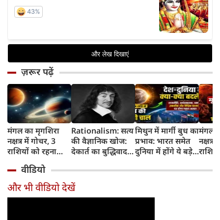
ज़रूर पढ़ें
मंगल का मृगशिरा
Rationalism: सत्य
मिथुन में मार्गी बुध का
मंगल क
नक्षत्र में गोचर, 3
की वैज्ञानिक खोज:
प्रभाव: भारत समेत
नक्षत्र म
राशियों को रहना
देकार्त का बुद्धिवाद
दुनिया में होंगे ये बड़े
राशियो
होगा 12 अगस्त तक
और आधुनिक दर्शन
बदलाव
चमकेग
वीडियो
सावधान
का जन्म
किसे र
सावधा
और भी वीडियो देखें