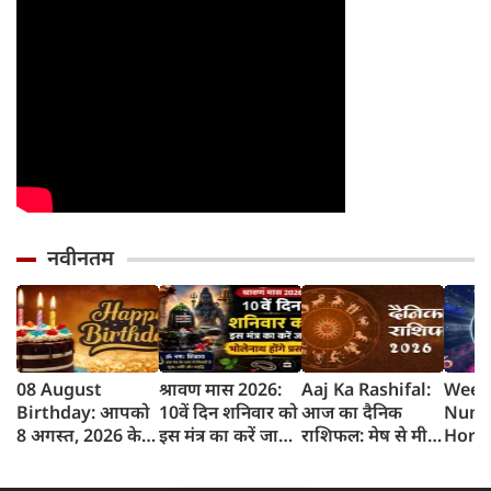
नवीनतम
08 August
श्रावण मास 2026:
Aaj Ka Rashifal:
Week
Birthday: आपको
10वें दिन शनिवार को
आज का दैनिक
Nume
8 अगस्त, 2026 के
इस मंत्र का करें जाप,
राशिफल: मेष से मीन
Horo
लिए जन्मदिन की
भोलेनाथ होंगे प्रसन्न
तक 12 राशियों का
साप्ता
बधाई!
राशिफल (8 अगस्‍त,
भविष्