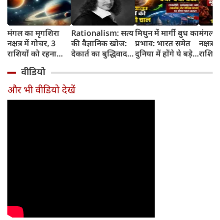
मंगल का मृगशिरा
Rationalism: सत्य
मिथुन में मार्गी बुध का
मंगल क
नक्षत्र में गोचर, 3
की वैज्ञानिक खोज:
प्रभाव: भारत समेत
नक्षत्र म
राशियों को रहना
देकार्त का बुद्धिवाद
दुनिया में होंगे ये बड़े
राशियो
होगा 12 अगस्त तक
और आधुनिक दर्शन
बदलाव
चमकेग
वीडियो
सावधान
का जन्म
किसे र
सावधा
और भी वीडियो देखें