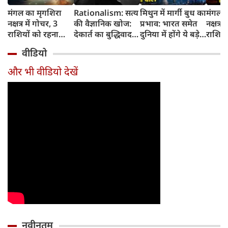
मंगल का मृगशिरा
Rationalism: सत्य
मिथुन में मार्गी बुध का
मंगल क
नक्षत्र में गोचर, 3
की वैज्ञानिक खोज:
प्रभाव: भारत समेत
नक्षत्र म
राशियों को रहना
देकार्त का बुद्धिवाद
दुनिया में होंगे ये बड़े
राशियो
होगा 12 अगस्त तक
और आधुनिक दर्शन
बदलाव
चमकेग
वीडियो
सावधान
का जन्म
किसे र
सावधा
और भी वीडियो देखें
नवीनतम