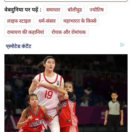
वेबदुनिया पर पढ़ें :
समाचार
बॉलीवुड
ज्योतिष
लाइफ स्‍टाइल
धर्म-संसार
महाभारत के किस्से
रामायण की कहानियां
रोचक और रोमांचक