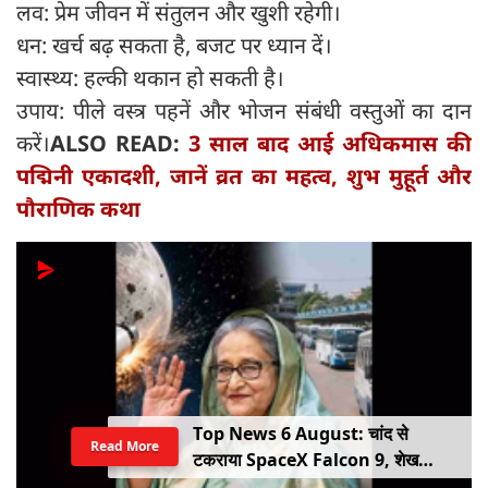
लव: प्रेम जीवन में संतुलन और खुशी रहेगी।
धन: खर्च बढ़ सकता है, बजट पर ध्यान दें।
स्वास्थ्य: हल्की थकान हो सकती है।
उपाय: पीले वस्त्र पहनें और भोजन संबंधी वस्तुओं का दान
करें।
ALSO READ:
3 साल बाद आई अधिकमास की
पद्मिनी एकादशी, जानें व्रत का महत्व, शुभ मुहूर्त और
पौराणिक कथा
प्रतापगढ़ में मातम: 100 साल पुराना मकान
Read More
ढहा, एक ही परिवार के 6 लोगों की दर्दनाक
मौत