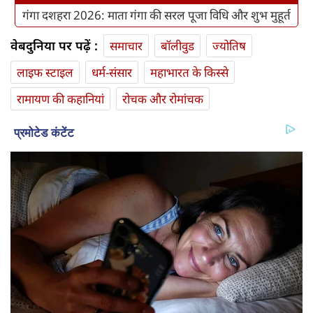
गंगा दशहरा 2026: माता गंगा की सरल पूजा विधि और शुभ मुहूर्त
वेबदुनिया पर पढ़ें :
समाचार
बॉलीवुड
ज्योतिष
लाइफ स्‍टाइल
धर्म-संसार
महाभारत के किस्से
रामायण की कहानियां
रोचक और रोमांचक