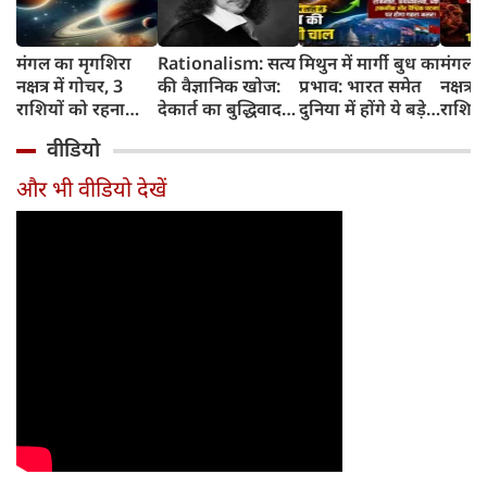
मंगल का मृगशिरा
Rationalism: सत्य
मिथुन में मार्गी बुध का
मंगल क
नक्षत्र में गोचर, 3
की वैज्ञानिक खोज:
प्रभाव: भारत समेत
नक्षत्र म
राशियों को रहना
देकार्त का बुद्धिवाद
दुनिया में होंगे ये बड़े
राशियो
होगा 12 अगस्त तक
और आधुनिक दर्शन
बदलाव
चमकेग
वीडियो
सावधान
का जन्म
किसे र
सावधा
और भी वीडियो देखें