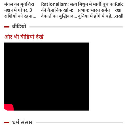
मंगल का मृगशिरा
Rationalism: सत्य
मिथुन में मार्गी बुध का
Rakhi
नक्षत्र में गोचर, 3
की वैज्ञानिक खोज:
प्रभाव: भारत समेत
रक्षा ब
राशियों को रहना
देकार्त का बुद्धिवाद
दुनिया में होंगे ये बड़े
राखी ब
होगा 12 अगस्त तक
और आधुनिक दर्शन
बदलाव
मुहूर्त?
वीडियो
सावधान
का जन्म
और भी वीडियो देखें
धर्म संसार