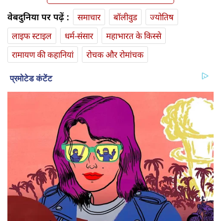
वेबदुनिया पर पढ़ें :
समाचार
बॉलीवुड
ज्योतिष
लाइफ स्‍टाइल
धर्म-संसार
महाभारत के किस्से
रामायण की कहानियां
रोचक और रोमांचक