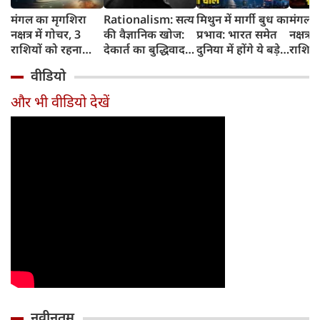
मंगल का मृगशिरा
Rationalism: सत्य
मिथुन में मार्गी बुध का
मंगल क
नक्षत्र में गोचर, 3
की वैज्ञानिक खोज:
प्रभाव: भारत समेत
नक्षत्र म
राशियों को रहना
देकार्त का बुद्धिवाद
दुनिया में होंगे ये बड़े
राशियो
होगा 12 अगस्त तक
और आधुनिक दर्शन
बदलाव
चमकेग
वीडियो
सावधान
का जन्म
किसे र
सावधा
और भी वीडियो देखें
नवीनतम