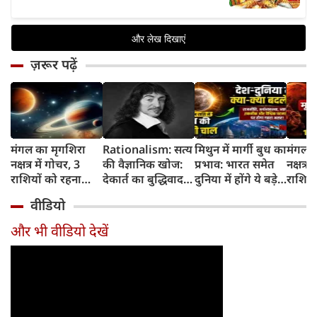
ज़रूर पढ़ें
मंगल का मृगशिरा
Rationalism: सत्य
मिथुन में मार्गी बुध का
मंगल क
नक्षत्र में गोचर, 3
की वैज्ञानिक खोज:
प्रभाव: भारत समेत
नक्षत्र म
राशियों को रहना
देकार्त का बुद्धिवाद
दुनिया में होंगे ये बड़े
राशियो
होगा 12 अगस्त तक
और आधुनिक दर्शन
बदलाव
चमकेग
वीडियो
सावधान
का जन्म
किसे र
सावधा
और भी वीडियो देखें