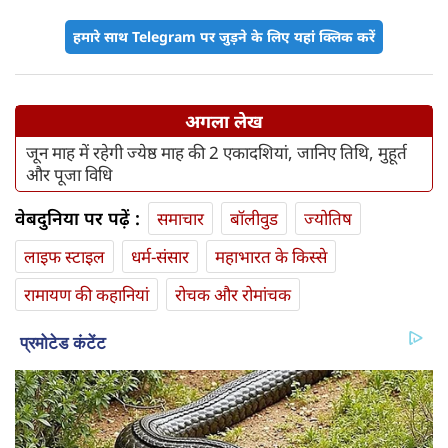
हमारे साथ Telegram पर जुड़ने के लिए यहां क्लिक करें
अगला लेख
जून माह में रहेगी ज्येष्ठ माह की 2 एकादशियां, जानिए तिथि, मुहूर्त
और पूजा विधि
वेबदुनिया पर पढ़ें :
समाचार
बॉलीवुड
ज्योतिष
लाइफ स्‍टाइल
धर्म-संसार
महाभारत के किस्से
रामायण की कहानियां
रोचक और रोमांचक