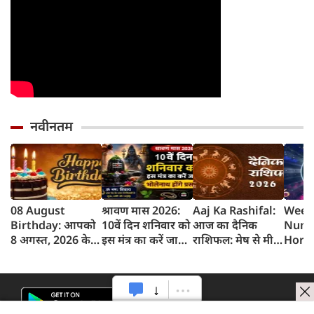
नवीनतम
08 August
श्रावण मास 2026:
Aaj Ka Rashifal:
Week
Birthday: आपको
10वें दिन शनिवार को
आज का दैनिक
Nume
8 अगस्त, 2026 के
इस मंत्र का करें जाप,
राशिफल: मेष से मीन
Horo
लिए जन्मदिन की
भोलेनाथ होंगे प्रसन्न
तक 12 राशियों का
साप्ता
बधाई!
राशिफल (8 अगस्‍त,
भविष्
2026)
अगस्त 
2026):
मूलां