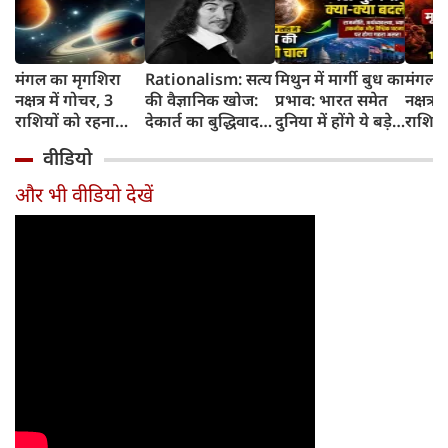
मंगल का मृगशिरा
Rationalism: सत्य
मिथुन में मार्गी बुध का
मंगल क
नक्षत्र में गोचर, 3
की वैज्ञानिक खोज:
प्रभाव: भारत समेत
नक्षत्र म
राशियों को रहना
देकार्त का बुद्धिवाद
दुनिया में होंगे ये बड़े
राशियो
होगा 12 अगस्त तक
और आधुनिक दर्शन
बदलाव
चमकेग
वीडियो
सावधान
का जन्म
किसे र
सावधा
और भी वीडियो देखें