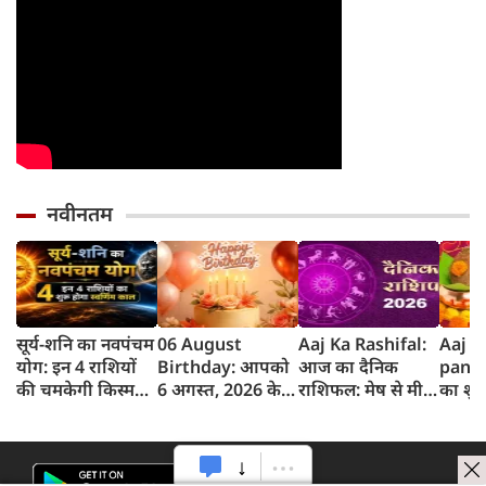
नवीनतम
सूर्य-शनि का नवपंचम
06 August
Aaj Ka Rashifal:
Aaj k
योग: इन 4 राशियों
Birthday: आपको
आज का दैनिक
panc
की चमकेगी किस्मत,
6 अगस्त, 2026 के
राशिफल: मेष से मीन
का शुभ 
सफलता के खुलेंगे नए
लिए जन्मदिन की
तक 12 राशियों का
अगस्‍त
रास्ते
बधाई!
राशिफल (6 अगस्‍त,
का पं
2026)
समय