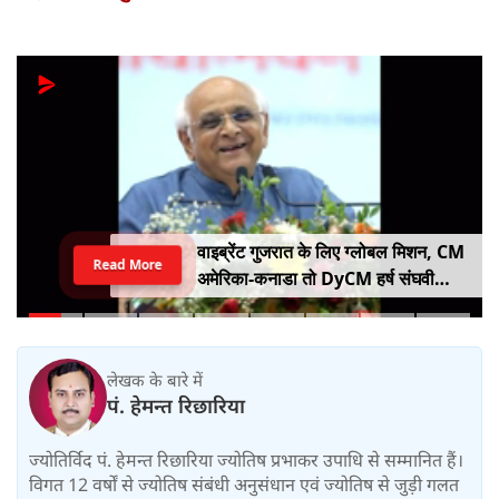
वाइब्रेंट गुजरात के लिए ग्लोबल मिशन, CM
Read More
अमेरिका-कनाडा तो DyCM हर्ष संघवी
संभालेंगे जापान-यूरोप का मोर्चा
लेखक के बारे में
पं. हेमन्त रिछारिया
ज्योतिर्विद पं. हेमन्त रिछारिया ज्योतिष प्रभाकर उपाधि से सम्मानित हैं।
विगत 12 वर्षों से ज्योतिष संबंधी अनुसंधान एवं ज्योतिष से जुड़ी गलत