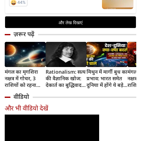
ज़रूर पढ़ें
मंगल का मृगशिरा
Rationalism: सत्य
मिथुन में मार्गी बुध का
मंगल क
नक्षत्र में गोचर, 3
की वैज्ञानिक खोज:
प्रभाव: भारत समेत
नक्षत्र म
राशियों को रहना
देकार्त का बुद्धिवाद
दुनिया में होंगे ये बड़े
राशियो
होगा 12 अगस्त तक
और आधुनिक दर्शन
बदलाव
चमकेग
वीडियो
सावधान
का जन्म
किसे र
सावधा
और भी वीडियो देखें