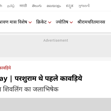
sh
தமிழ்
मराठी
తెలుగు
മലയാളം
ಕನ್ನಡ
ગુજરાતી
श्रावण मास विशेष
क्रिकेट
ज्योतिष
श्रीरामचरितमानस
कावड़िये
| परशुराम थे पहले कावड़िये
था शिवलिंग का जलाभिषेक