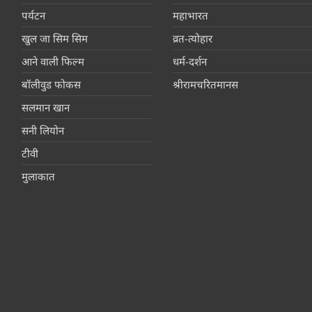
पर्यटन
महाभारत
खुल जा सिम सिम
व्रत-त्योहार
आने वाली फिल्म
धर्म-दर्शन
बॉलीवुड फोकस
श्रीरामचरितमानस
सलमान खान
सनी लियोन
टीवी
मुलाकात