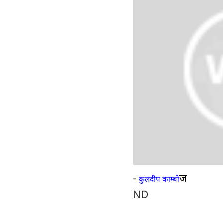
-
ज
कुलदीप काम्बो
ND