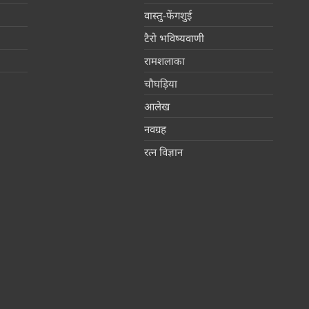
वास्तु-फेंगशुई
टैरो भविष्यवाणी
रामशलाका
चौघड़िया
आलेख
नवग्रह
रत्न विज्ञान