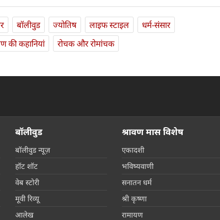
ार
बॉलीवुड
ज्योतिष
लाइफ स्‍टाइल
धर्म-संसार
यण की कहानियां
रोचक और रोमांचक
बॉलीवुड
श्रावण मास विशेष
बॉलीवुड न्यूज़
एकादशी
हॉट शॉट
भविष्यवाणी
वेब स्टोरी
सनातन धर्म
मूवी रिव्यू
श्री कृष्णा
आलेख
रामायण