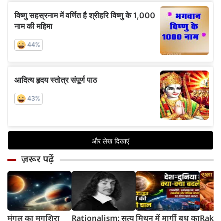
ज़रूर पढ़ें
मंगल का मृगशिरा
Rationalism: सत्य
मिथुन में मार्गी बुध का
Rakhi