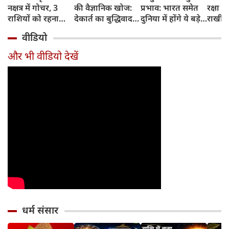
नक्षत्र में गोचर, 3
की वैज्ञानिक खोज:
प्रभाव: भारत समेत
रक्षा ब
राशियों को रहना
देकार्त का बुद्धिवाद
दुनिया में होंगे ये बड़े
राखी ब
होगा 12 अगस्त तक
और आधुनिक दर्शन
बदलाव
मुहूर्त?
वीडियो
सावधान
का जन्म
और भी वीडियो देखें
धर्म संसार