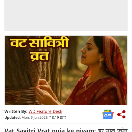
Written By:
WD Feature Desk
Updated:
Mon, 9 Jun 2025 (18:19 IST)
Vat Savitri Vrat puja ke niyam:
हर साल ज्येष्ठ