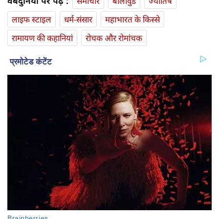
वेबदुनिया पर पढ़ें :
समाचार
बॉलीवुड
ज्योतिष
लाइफ स्‍टाइल
धर्म-संसार
महाभारत के किस्से
रामायण की कहानियां
रोचक और रोमांचक